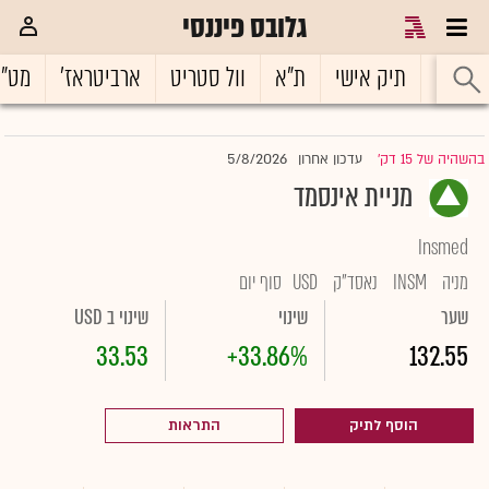
גלובס פיננסי
ראשי
תיק אישי
ת"א
וול סטריט
ארביטראז'
מט"
5/8/2026
בהשהיה של 15 דק'
עדכון אחרון
|
מניית אינסמד
Insmed
מניה
INSM
נאסד"ק
USD
סוף יום
שער
שינוי
שינוי ב USD
33.53
+33.86%
132.55
הוסף לתיק
התראות