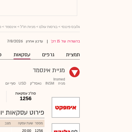
גלובס פיננסי
>
בורסות עולם
>
מניות חו"ל
>
אינסמד
> פ
7/8/2026
בהשהיה של 15 דק'
עדכון אחרון
|
תמצית
גרפים
עסקאות
פ
מניית אינסמד
Insmed
מניה
INSM
נאסד"ק
USD
סוף יום
סה"כ עסקאות
1256
פירוט עסקאות יומ
מספר
שעת עסקה
מצב
20:00
1256