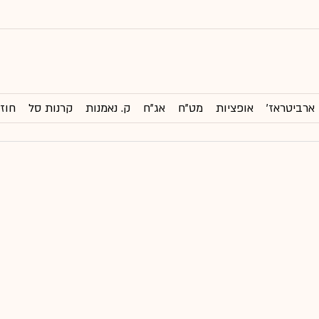
ארביטראז'
אופציות
מט"ח
אג"ח
ק. נאמנות
קרנות סל
חוזי