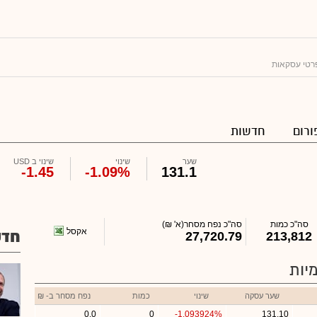
רטי עסקאות
ורום
חדשות
שער
שינוי
שינוי ב USD
-1.45
-1.09%
131.1
סה"כ כמות
סה"כ נפח מסחר
(א' ₪)
אקסל
חדש
27,720.79
213,812
יות
שער עסקה
שינוי
כמות
נפח מסחר ב- ₪
0.0
0
-1.093924%
131.10