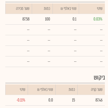
שינוי
₪ שווי באלפי
כמות
שער מכירה
87.58
100
0.1
0.03%
--
--
--
--
--
--
--
--
--
--
--
--
--
--
--
--
ביקוש
שער קניה
כמות
₪ שווי באלפי
שינוי
-0.11%
0.0
15
87.46