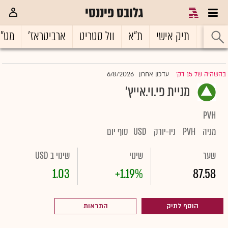
גלובס פיננסי
ראשי
תיק אישי
ת"א
וול סטריט
ארביטראז'
מט"
6/8/2026
בהשהיה של 15 דק'
עדכון אחרון
|
מניית פי.וי.אייץ'
PVH
מניה
PVH
ניו-יורק
USD
סוף יום
שער
שינוי
שינוי ב USD
1.03
+1.19%
87.58
הוסף לתיק
התראות