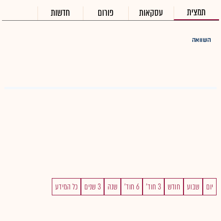
תמצית
עסקאות
פורום
חדשות
השוואה
יום
שבוע
חודש
3 חוד'
6 חוד'
שנה
3 שנים
כל המידע