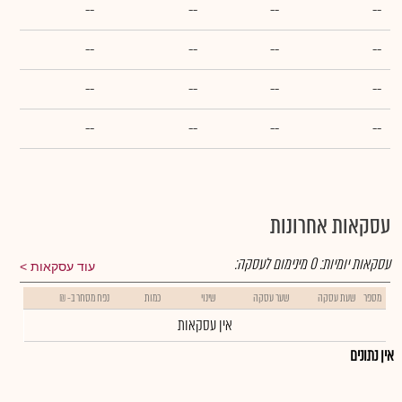
--
--
--
--
--
--
--
--
--
--
--
--
--
--
--
--
עסקאות אחרונות
עסקאות יומיות:
0
מינימום לעסקה:
עוד עסקאות
מספר
שעת עסקה
שער עסקה
שינוי
כמות
נפח מסחר ב- ₪
אין עסקאות
אין נתונים