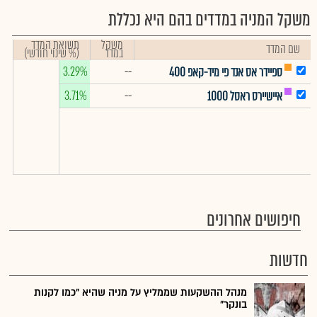
משקל המניה במדדים בהם היא נכללת
משקל
תשואת המדד
שם המדד
במדד
(% שינוי חודשי)
3.29%
--
ספיידר אס אנד פי מיד-קאפ 400
3.71%
--
איישיירס ראסל 1000
חיפושים אחרונים
חדשות
מנהל ההשקעות שממליץ על מניה שהיא "כמו לקנות
בונקר"