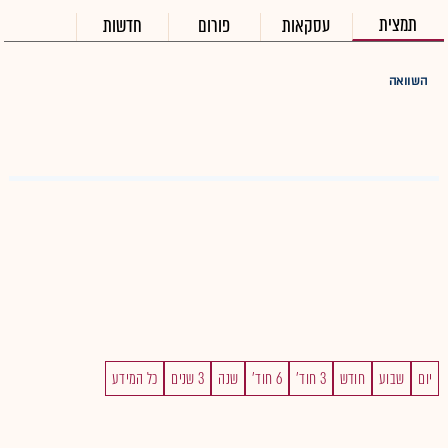
תמצית
עסקאות
פורום
חדשות
השוואה
יום
שבוע
חודש
3 חוד'
6 חוד'
שנה
3 שנים
כל המידע