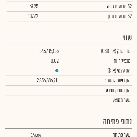
52 שבועות גבוה
167.25
52 שבועות נמוך
137.62
שווי
שווי שוק
(א` USD)
346,415,135
מכפיל רווח
0.02
הון עצמי
(א' $)
הון רשום למסחר
2,356,886,211
הון מונפק ונפרע
שער ממוצע
--
נתוני פתיחה
שער פתיחה
147.64