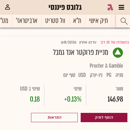
גלובס פיננסי
ראשי
תיק אישי
ת"א
וול סטריט
ארביטראז'
מט"
6/8/2026
בהשהיה של 15 דק'
עדכון אחרון
|
מניית פרוקטר אנד גמבל
Procter & Gamble
מניה
PG
ניו-יורק
USD
סוף יום
שער
שינוי
שינוי ב USD
0.18
+0.13%
146.98
הוסף לתיק
התראות