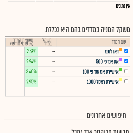
אין נתונים
משקל המניה במדדים בהם היא נכללת
משקל
תשואת המדד
שם המדד
במדד
(% שינוי חודשי)
2.67%
--
דאו ג'ונס
2.94%
--
אס אנד פי 500
3.40%
--
איישיירס אס אנד פי 100
2.95%
--
איישיירס ראסל 1000
חיפושים אחרונים
חדשות פרוקטר אנד גמבל