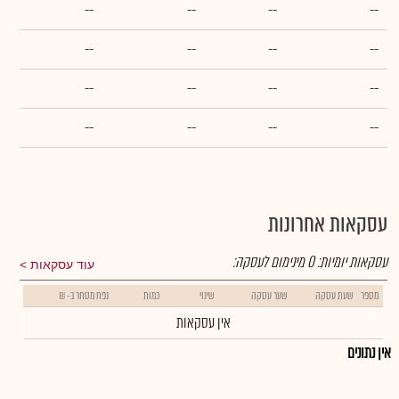
--
--
--
--
--
--
--
--
--
--
--
--
--
--
--
--
עסקאות אחרונות
עסקאות יומיות:
0
מינימום לעסקה:
עוד עסקאות
מספר
שעת עסקה
שער עסקה
שינוי
כמות
נפח מסחר ב- ₪
אין עסקאות
אין נתונים