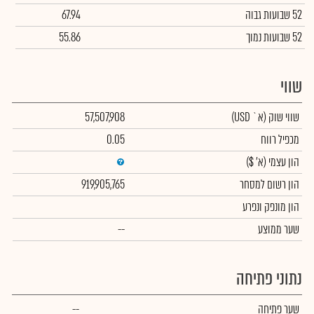
52 שבועות גבוה
67.94
52 שבועות נמוך
55.86
שווי
שווי שוק
(א` USD)
57,507,908
מכפיל רווח
0.05
הון עצמי
(א' $)
הון רשום למסחר
919,905,765
הון מונפק ונפרע
שער ממוצע
--
נתוני פתיחה
שער פתיחה
--