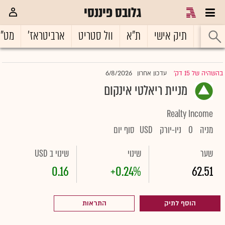
גלובס פיננסי
ראשי
תיק אישי
ת"א
וול סטריט
ארביטראז'
מט"
6/8/2026
בהשהיה של 15 דק'
עדכון אחרון
|
מניית ריאלטי אינקום
Realty Income
מניה
O
ניו-יורק
USD
סוף יום
שער
שינוי
שינוי ב USD
0.16
+0.24%
62.51
הוסף לתיק
התראות