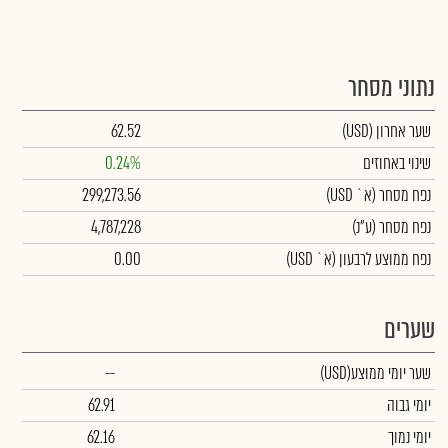
נתוני מסחר
שער אחרון
(USD)
62.52
שינוי באחוזים
0.24%
נפח מסחר
(א` USD)
299,273.56
נפח מסחר
(ע"נ)
4,787,228
נפח ממוצע לרבעון (א` USD)
0.00
שערים
שער יומי ממוצע
(USD)
--
יומי גבוה
62.91
יומי נמוך
62.16