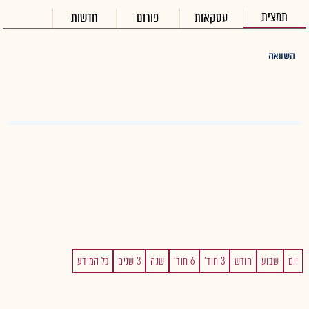
תמצית
עסקאות
פורום
חדשות
השוואה
יום
שבוע
חודש
3 חוד'
6 חוד'
שנה
3 שנים
כל המידע