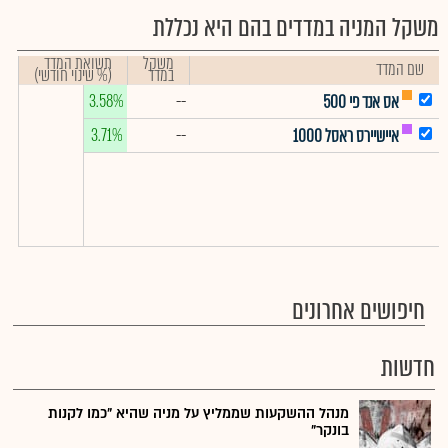
משקל המניה במדדים בהם היא נכללת
משקל
תשואת המדד
שם המדד
במדד
(% שינוי חודשי)
3.58%
--
אס אנד פי 500
3.71%
--
איישיירס ראסל 1000
חיפושים אחרונים
חדשות
מנהל ההשקעות שממליץ על מניה שהיא "כמו לקנות
בונקר"