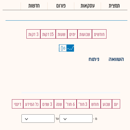
תמצית
עסקאות
פורום
חדשות
חודשים
שבועות
ימים
שעות
15 דקות
3 דקות
השוואה
ניתוח
יום
שבוע
חודש
3 חוד'
6 חוד'
שנה
3 שנים
כל המידע
דינמי
מ -
עד