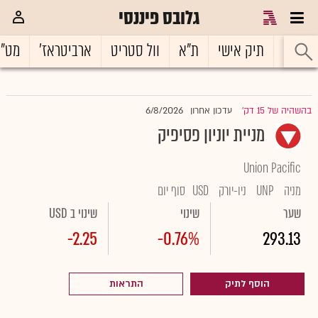
גלובס פיננסי
ראשי
תיק אישי
ת"א
וול סטריט
ארביטראז'
מט"
6/8/2026
בהשהיה של 15 דק'
עדכון אחרון
|
מניית יוניון פסיפיק
Union Pacific
מניה
UNP
ניו-יורק
USD
סוף יום
שער
שינוי
שינוי ב USD
-2.25
-0.76%
293.13
הוסף לתיק
התראות