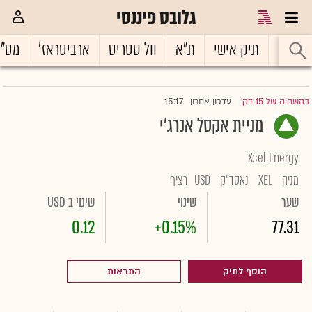
גלובס פיננסי
ראשי
תיק אישי
ת"א
וול סטריט
ארביטראז'
מט"
15:17
בהשהיה של 15 דק'
עדכון אחרון
|
מניית אקסל אנרג'י
Xcel Energy
מניה
XEL
נאסד"ק
USD
רציף
שער
שינוי
שינוי ב USD
0.12
+0.15%
77.31
הוסף לתיק
התראות