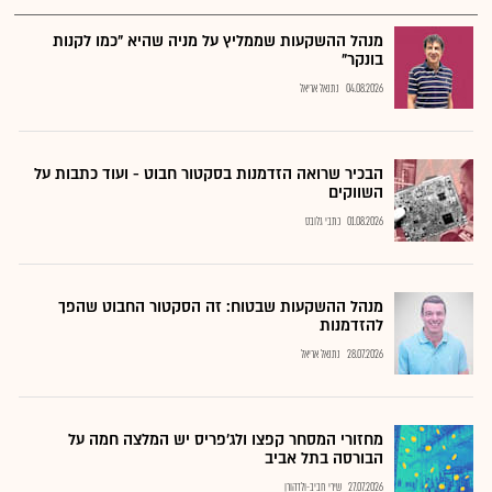
מנהל ההשקעות שממליץ על מניה שהיא "כמו לקנות
בונקר"
04.08.2026
נתנאל אריאל
הבכיר שרואה הזדמנות בסקטור חבוט - ועוד כתבות על
השווקים
01.08.2026
כתבי גלובס
מנהל ההשקעות שבטוח: זה הסקטור החבוט שהפך
להזדמנות
28.07.2026
נתנאל אריאל
מחזורי המסחר קפצו ולג'פריס יש המלצה חמה על
הבורסה בתל אביב
27.07.2026
שירי חביב-ולדהורן