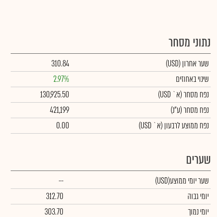
נתוני מסחר
שער אחרון
(USD)
310.84
שינוי באחוזים
2.97%
נפח מסחר
(א` USD)
130,925.50
נפח מסחר
(ע"נ)
421,199
נפח ממוצע לרבעון (א` USD)
0.00
שערים
שער יומי ממוצע
(USD)
--
יומי גבוה
312.70
יומי נמוך
303.70