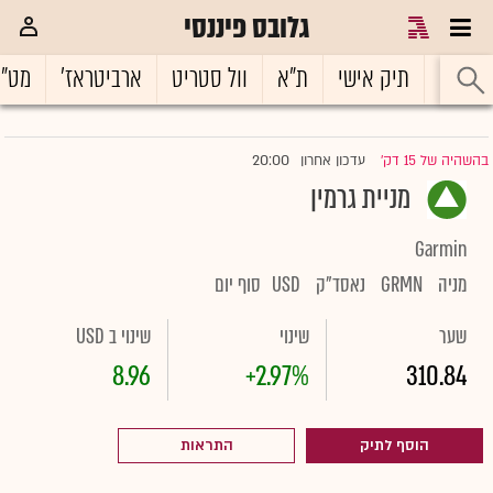
גלובס פיננסי
ראשי
תיק אישי
ת"א
וול סטריט
ארביטראז'
מט"
20:00
בהשהיה של 15 דק'
עדכון אחרון
|
מניית גרמין
Garmin
מניה
GRMN
נאסד"ק
USD
סוף יום
שער
שינוי
שינוי ב USD
8.96
+2.97%
310.84
הוסף לתיק
התראות