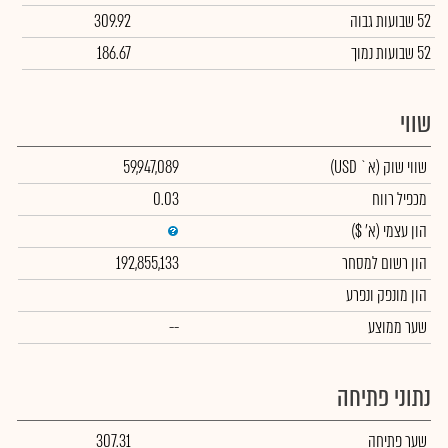
52 שבועות גבוה
309.92
52 שבועות נמוך
186.67
שווי
שווי שוק
(א` USD)
59,947,089
מכפיל רווח
0.03
הון עצמי
(א' $)
הון רשום למסחר
192,855,133
הון מונפק ונפרע
שער ממוצע
--
נתוני פתיחה
שער פתיחה
307.31