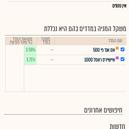
אין נתונים
משקל המניה במדדים בהם היא נכללת
משקל
תשואת המדד
שם המדד
במדד
(% שינוי חודשי)
3.58%
--
אס אנד פי 500
3.71%
--
איישיירס ראסל 1000
חיפושים אחרונים
חדשות