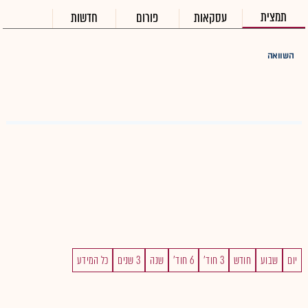
תמצית
עסקאות
פורום
חדשות
השוואה
יום
שבוע
חודש
3 חוד'
6 חוד'
שנה
3 שנים
כל המידע