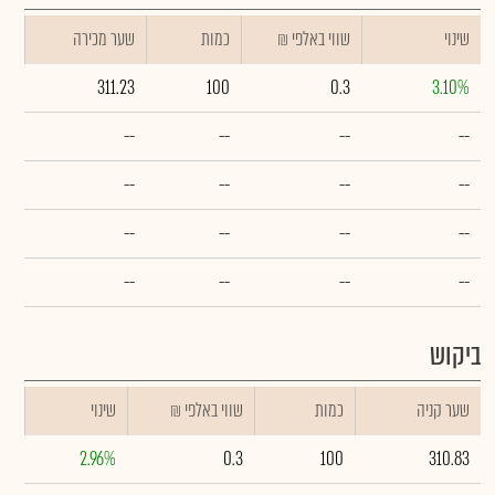
שינוי
₪ שווי באלפי
כמות
שער מכירה
311.23
100
0.3
3.10%
--
--
--
--
--
--
--
--
--
--
--
--
--
--
--
--
ביקוש
שער קניה
כמות
₪ שווי באלפי
שינוי
2.96%
0.3
100
310.83