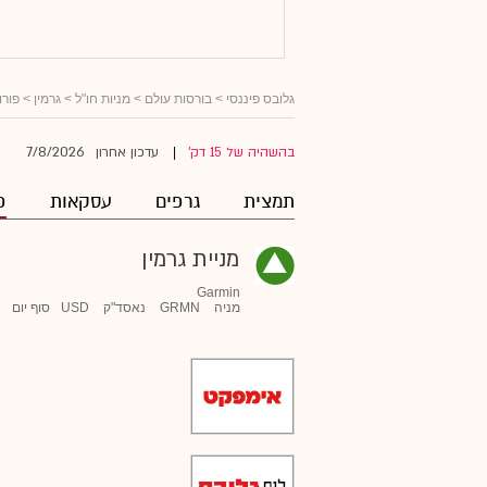
גלובס פיננסי
>
בורסות עולם
>
מניות חו"ל
>
גרמין
> פורו
7/8/2026
בהשהיה של 15 דק'
עדכון אחרון
|
תמצית
גרפים
עסקאות
פ
מניית גרמין
Garmin
מניה
GRMN
נאסד"ק
USD
סוף יום