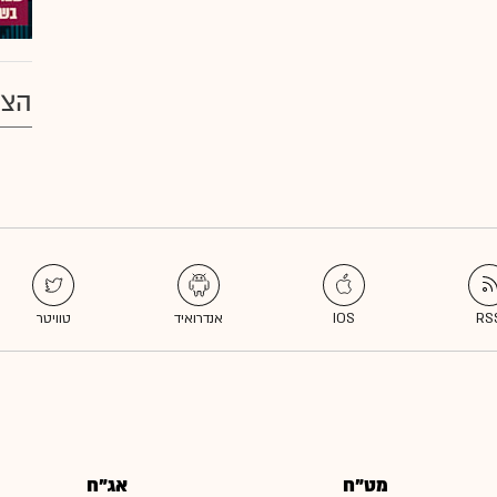
הצע
מט"ח
אג"ח