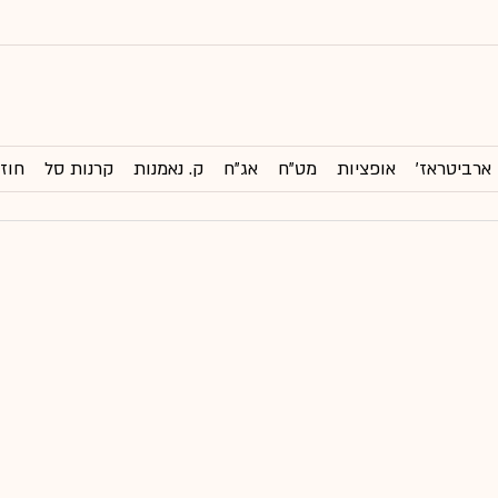
ארביטראז'
אופציות
מט"ח
אג"ח
ק. נאמנות
קרנות סל
חוזי