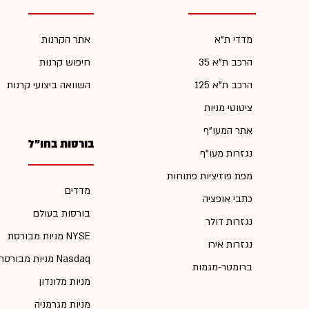
מדדי ת"א
אתר הקרנות
הרכב ת"א 35
חיפוש קרנות
הרכב ת"א 125
השוואה ביצועי קרנות
ציטוטי מניות
אתר המעו"ף
בורסות בחו"ל
נגזרות מעו"ף
מפת פוזיציות פתוחות
מדדים
כתבי אופציה
בורסות בעולם
נגזרות דולר
מניות מבורסת NYSE
נגזרות אירו
מניות מבורסת Nasdaq
ברומטר-מגמות
מניות מלונדון
מניות מגרמניה