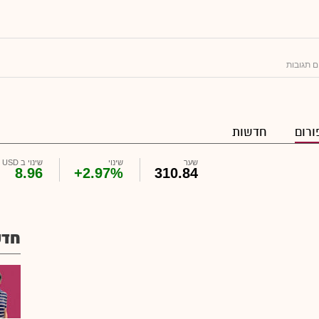
ם תגובות
ורום
חדשות
שער
שינוי
שינוי ב USD
8.96
+2.97%
310.84
חדש