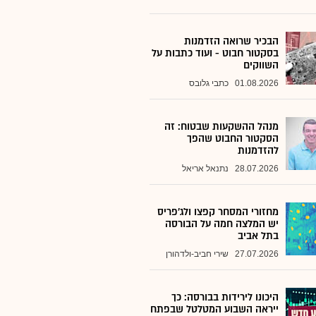
הבכיר שרואה הזדמנות
בסקטור חבוט - ועוד כתבות על
השווקים
01.08.2026
כתבי גלובס
מנהל ההשקעות שבטוח: זה
הסקטור החבוט שהפך
להזדמנות
28.07.2026
נתנאל אריאל
מחזורי המסחר קפצו ולג'פריס
יש המלצה חמה על הבורסה
בתל אביב
27.07.2026
שירי חביב-ולדהורן
היכונו לירידות בבורסה: כך
ייראה השבוע המטלטל שבפתח