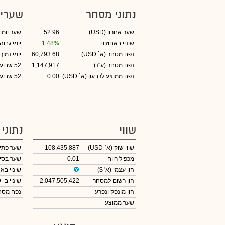
נתוני מסחר
שערי
שער אחרון
(USD)
52.96
שער יומי
שינוי באחוזים
1.48%
יומי גבוה
נפח מסחר
(א` USD)
60,793.68
יומי נמוך
נפח מסחר
(ע"נ)
1,147,917
52 שבועות גבוה
נפח ממוצע לרבעון (א` USD)
0.00
52 שבועות נמוך
שווי
נתוני
שווי שוק
(א` USD)
108,435,887
שער פתי
מכפיל רווח
0.01
שער בסי
הון עצמי
(א' $)
שינוי באח
הון רשום למסחר
2,047,505,422
שינוי
ב- USD
הון מונפק ונפרע
נפח מס
שער ממוצע
--