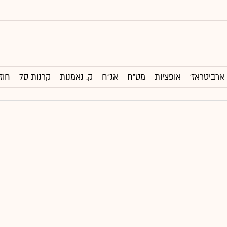
ארביטראז'
אופציות
מט"ח
אג"ח
ק. נאמנות
קרנות סל
חוז