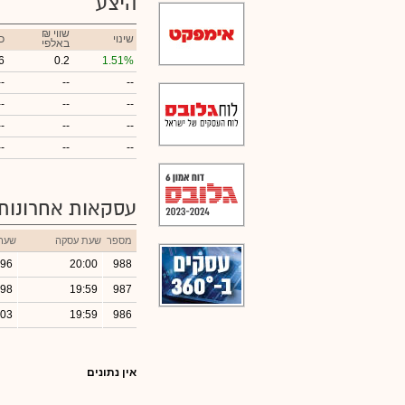
היצע
₪ שווי
שינוי
כ
באלפי
6
0.2
1.51%
--
--
--
--
--
--
--
--
--
--
--
--
עסקאות אחרונות
מספר
שעת עסקה
שער
.96
20:00
988
.98
19:59
987
.03
19:59
986
אין נתונים