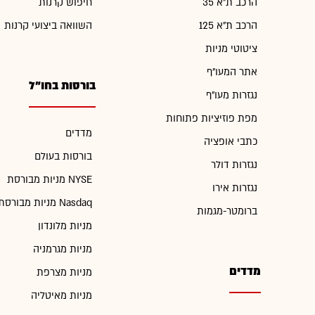
הרכב ת"א 35
חיפוש קרנות
הרכב ת"א 125
השוואה ביצועי קרנות
ציטוטי מניות
אתר המעו"ף
בורסות בחו"ל
נגזרות מעו"ף
מפת פוזיציות פתוחות
מדדים
כתבי אופציה
בורסות בעולם
נגזרות דולר
מניות מבורסת NYSE
נגזרות אירו
מניות מבורסת Nasdaq
ברומטר-מגמות
מניות מלונדון
מניות מגרמניה
מדדים
מניות מצרפת
מניות מאיטליה