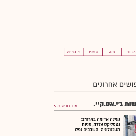
6 חוד'
שנה
3 שנים
כל המידע
ושים אחרונים
ות ג'י.אס.קיי.
עוד חדשות
נעילה אדומה בארה"ב;
נטפליקס צללה, מניות
הטכנולוגיה והשבבים נפלו