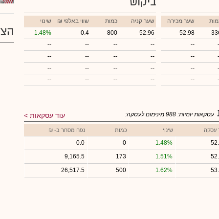
ביקוש
מות
שער מכירה
שער קניה
כמות
₪ שווי באלפי
שינוי
הצע
1.48%
0.4
800
52.96
52.98
33
--
--
--
--
--
--
--
--
--
--
--
--
--
--
--
--
--
--
--
--
עסקאות יומיות:
988
מינימום לעסקה:
עוד עסקאות
 עסקה
שינוי
כמות
נפח מסחר ב- ₪
0.0
0
1.48%
52
9,165.5
173
1.51%
52
26,517.5
500
1.62%
53