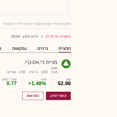
גלובס פיננסי
>
בורסות עולם
>
מניות חו"ל
> ג'י.אס.קיי.
20:00
בהשהיה של 15 דק'
עדכון אחרון
|
תמצית
גרפים
עסקאות
פ
מניית ג'י.אס.קיי.
GSK
מניה
GSK
ניו-יורק
USD
סוף יום
שער
שינוי
שינוי ב USD
0.77
+1.48%
52.96
הוסף לתיק
התראות