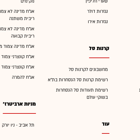
שערי חליפין
מק"מים
נגזרות דולר
אג"ח מדינה לא צמו
ריבית משתנה
נגזרות אירו
אג"ח מדינה לא צמו
ריבית קבועה
אג"ח מדינה צמוד מ
קרנות סל
אג"ח קונצרני צמוד 
אג"ח קונצרני צמוד 
מחשבונים לקרנות סל
אג"ח להמרה
רשימת קרנות סל הנסחרות בת"א
רשימת תעודות סל הנסחרות
בשוקי עולם
מניות ארביטרז'
עוד
תל אביב - ניו יורק