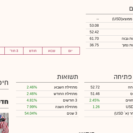
ם
 ממוצע
(USD)
--
53.08
52.42
61.70
36.75
יום
שבוע
חודש
3 חוד'
 פתיחה
תשואות
חיפ
חה
52.72
מתחילת השבוע
2.46%
ס
51.46
מתחילת החודש
2.46%
חדש
וזים
2.45%
3 חודשים
4.81%
1.26
מתחילת השנה
7.99%
חר
(א` USD)
3 שנים
54.04%