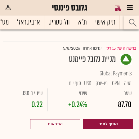
גלובס פיננסי
ראשי
תיק אישי
ת"א
וול סטריט
ארביטראז'
מט"
5/8/2026
בהשהיה של 15 דק'
עדכון אחרון
|
מניית גלובל פיימנט
Global Payments
מניה
GPN
ניו-יורק
USD
סוף יום
שער
שינוי
שינוי ב USD
0.22
+0.24%
87.70
הוסף לתיק
התראות