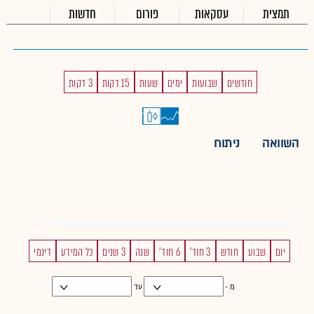
תמצית
עסקאות
פורום
חדשות
חודשים
שבועות
ימים
שעות
15 דקות
3 דקות
השוואה
ניתוח
יום
שבוע
חודש
3 חוד'
6 חוד'
שנה
3 שנים
כל המידע
דינמי
מ -
עד