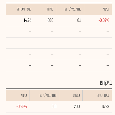
שינוי
₪ שווי באלפי
כמות
שער מכירה
14.26
800
0.1
-0.07%
--
--
--
--
--
--
--
--
--
--
--
--
--
--
--
--
ביקוש
שער קניה
כמות
₪ שווי באלפי
שינוי
-0.28%
0.0
200
14.23