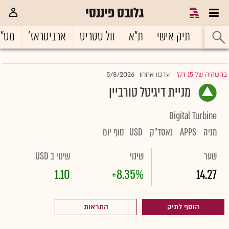
גלובס פיננסי
ראשי
תיק אישי
ת"א
וול סטריט
ארביטראז'
מט"
5/8/2026
בהשהיה של 15 דק'
עדכון אחרון
|
מניית דיגיטל טורביין
Digital Turbine
מניה
APPS
נאסד"ק
USD
סוף יום
שער
שינוי
שינוי ב USD
1.10
+8.35%
14.27
הוסף לתיק
התראות