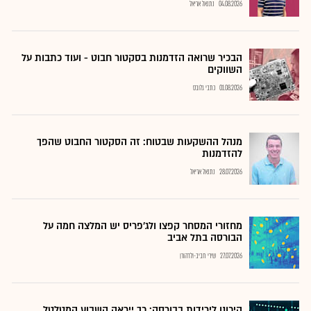
04.08.2026
נתנאל אריאל
הבכיר שרואה הזדמנות בסקטור חבוט - ועוד כתבות על
השווקים
01.08.2026
כתבי גלובס
מנהל ההשקעות שבטוח: זה הסקטור החבוט שהפך
להזדמנות
28.07.2026
נתנאל אריאל
מחזורי המסחר קפצו ולג'פריס יש המלצה חמה על
הבורסה בתל אביב
27.07.2026
שירי חביב-ולדהורן
היכונו לירידות בבורסה: כך ייראה השבוע המטלטל