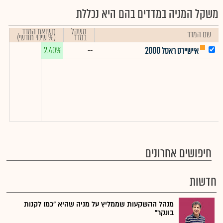
משקל המניה במדדים בהם היא נכללת
משקל
תשואת המדד
שם המדד
במדד
(% שינוי חודשי)
2.40%
--
איישיירס ראסל 2000
חיפושים אחרונים
חדשות
מנהל ההשקעות שממליץ על מניה שהיא "כמו לקנות
בונקר"