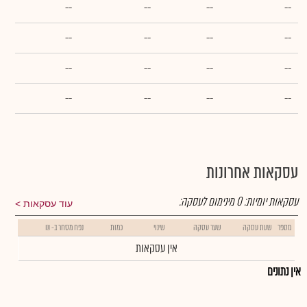
--
--
--
--
--
--
--
--
--
--
--
--
--
--
--
--
עסקאות אחרונות
עסקאות יומיות:
0
מינימום לעסקה:
עוד עסקאות
מספר
שעת עסקה
שער עסקה
שינוי
כמות
נפח מסחר ב- ₪
אין עסקאות
אין נתונים