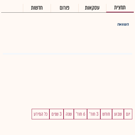
תמצית
עסקאות
פורום
חדשות
השוואה
יום
שבוע
חודש
3 חוד'
6 חוד'
שנה
3 שנים
כל המידע