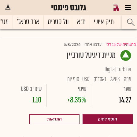
גלובס פיננסי
ראשי
תיק אישי
ת"א
וול סטריט
ארביטראז'
מט"
5/8/2026
בהשהיה של 15 דק'
עדכון אחרון
|
מניית דיגיטל טורביין
Digital Turbine
מניה
APPS
נאסד"ק
USD
סוף יום
שער
שינוי
שינוי ב USD
1.10
+8.35%
14.27
הוסף לתיק
התראות