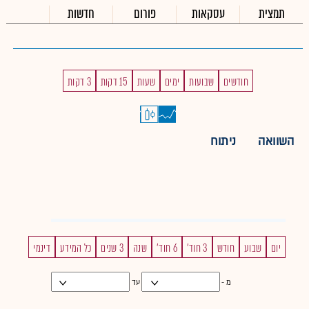
תמצית
עסקאות
פורום
חדשות
חודשים
שבועות
ימים
שעות
15 דקות
3 דקות
השוואה
ניתוח
יום
שבוע
חודש
3 חוד'
6 חוד'
שנה
3 שנים
כל המידע
דינמי
מ -
עד