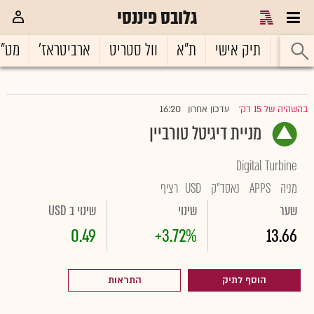
גלובס פיננסי
ראשי
תיק אישי
ת"א
וול סטריט
ארביטראז'
מט"
16:20
בהשהיה של 15 דק'
עדכון אחרון
|
מניית דיגיטל טורביין
Digital Turbine
מניה
APPS
נאסד"ק
USD
רציף
שער
שינוי
שינוי ב USD
0.49
+3.72%
13.66
הוסף לתיק
התראות