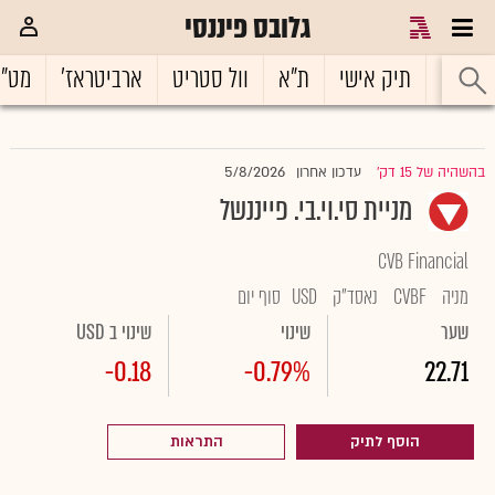
גלובס פיננסי
ראשי
תיק אישי
ת"א
וול סטריט
ארביטראז'
מט"
5/8/2026
בהשהיה של 15 דק'
עדכון אחרון
|
מניית סי.וי.בי. פייננשל
CVB Financial
מניה
CVBF
נאסד"ק
USD
סוף יום
שער
שינוי
שינוי ב USD
-0.18
-0.79%
22.71
הוסף לתיק
התראות