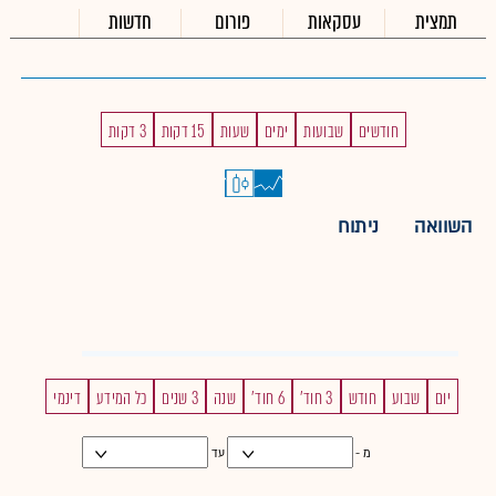
תמצית
עסקאות
פורום
חדשות
חודשים
שבועות
ימים
שעות
15 דקות
3 דקות
השוואה
ניתוח
יום
שבוע
חודש
3 חוד'
6 חוד'
שנה
3 שנים
כל המידע
דינמי
מ -
עד