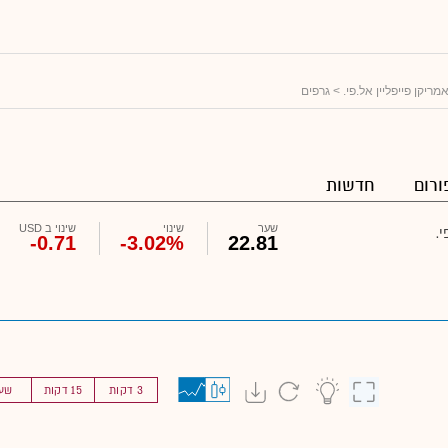
מריקן פייפליין אל.פי.
> גרפים
ורום
חדשות
שער
שינוי
שינוי ב USD
י.
-0.71
-3.02%
22.81
3 דקות
15 דקות
שע