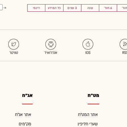
6 חוד'
שנה
3 שנים
כל המידע
דינמי
מ -
מט"ח
אג"ח
אתר המט"ח
אתר אג"ח
שערי חליפין
מק"מים