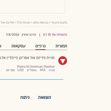
גלובס פיננסי
>
בורסות עולם
>
מניות חו"ל
>
פליינס אול א
7/8/2026
בהשהיה של 15 דק'
עדכון אחרון
|
תמצית
גרפים
עסקאות
פ
מניית פליינס אול אמריקן פייפליין אל.פ
Plains All American Pipeline
מניה
PAA
נאסד"ק
USD
סוף יום
השוואה
ניתוח