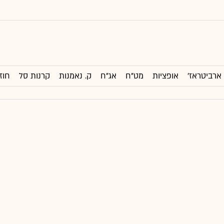
ארביטראז'
אופציות
מט"ח
אג"ח
ק. נאמנות
קרנות סל
חוז