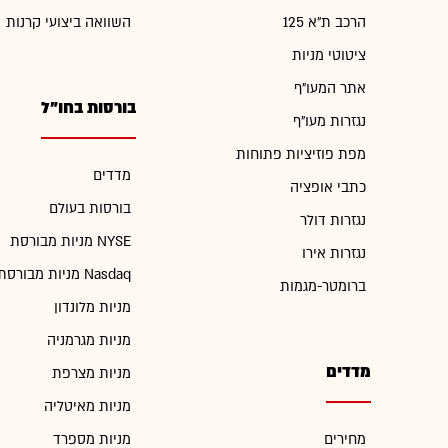
הרכב ת"א 125
השוואה ביצועי קרנות
ציטוטי מניות
אתר המעו"ף
בורסות בחו"ל
נגזרות מעו"ף
מפת פוזיציות פתוחות
מדדים
כתבי אופציה
בורסות בעולם
נגזרות דולר
מניות מבורסת NYSE
נגזרות אירו
מניות מבורסת Nasdaq
ברומטר-מגמות
מניות מלונדון
מניות מגרמניה
מדדים
מניות מצרפת
מניות מאיטליה
מחירים
מניות מספרד