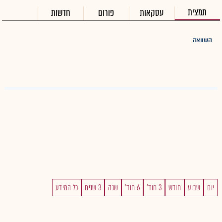
תמצית
עסקאות
פורום
חדשות
השוואה
יום
שבוע
חודש
3 חוד'
6 חוד'
שנה
3 שנים
כל המידע