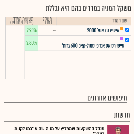
משקל המניה במדדים בהם היא נכללת
משקל
תשואת המדד
שם המדד
במדד
(% שינוי חודשי)
2.93%
--
איישיירס ראסל 2000
2.80%
--
איישיירס אס אנד פי סמול-קאפ 600 גרות'
חיפושים אחרונים
חדשות
מנהל ההשקעות שממליץ על מניה שהיא "כמו לקנות
בונקר"