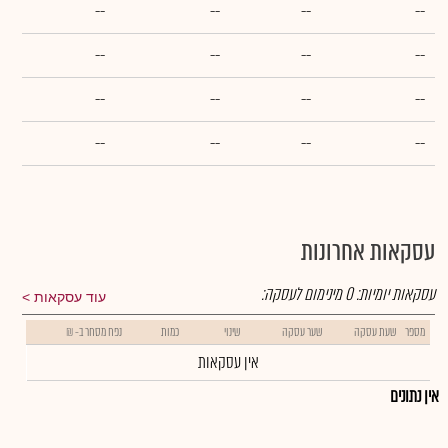
--
--
--
--
--
--
--
--
--
--
--
--
--
--
--
--
עסקאות אחרונות
עסקאות יומיות:
0
מינימום לעסקה:
עוד עסקאות
מספר
שעת עסקה
שער עסקה
שינוי
כמות
נפח מסחר ב- ₪
אין עסקאות
אין נתונים