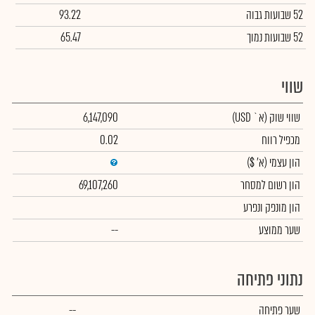
52 שבועות גבוה
93.22
52 שבועות נמוך
65.47
שווי
שווי שוק
(א` USD)
6,147,090
מכפיל רווח
0.02
הון עצמי
(א' $)
הון רשום למסחר
69,107,260
הון מונפק ונפרע
שער ממוצע
--
נתוני פתיחה
שער פתיחה
--