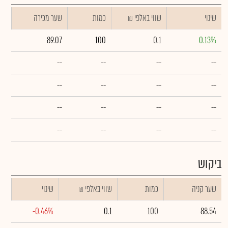
שינוי
₪ שווי באלפי
כמות
שער מכירה
89.07
100
0.1
0.13%
--
--
--
--
--
--
--
--
--
--
--
--
--
--
--
--
ביקוש
שער קניה
כמות
₪ שווי באלפי
שינוי
-0.46%
0.1
100
88.54