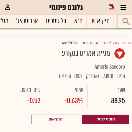
גלובס פיננסי
ראשי
תיק אישי
ת"א
וול סטריט
ארביטראז'
מט"
4/8/2026
בהשהיה של 15 דק'
עדכון אחרון
|
מניית אמריס בנקורפ
Ameris Bancorp
מניה
ABCB
נאסד"ק
USD
סוף יום
שער
שינוי
שינוי ב USD
-0.52
-0.63%
88.95
הוסף לתיק
התראות