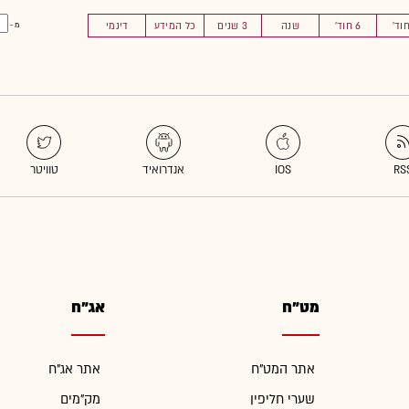
6 חוד'
שנה
3 שנים
כל המידע
דינמי
מ -
מט"ח
אג"ח
אתר המט"ח
אתר אג"ח
שערי חליפין
מק"מים