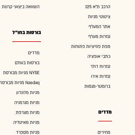
הרכב ת"א 125
השוואה ביצועי קרנות
ציטוטי מניות
אתר המעו"ף
בורסות בחו"ל
נגזרות מעו"ף
מפת פוזיציות פתוחות
מדדים
כתבי אופציה
בורסות בעולם
נגזרות דולר
מניות מבורסת NYSE
נגזרות אירו
מניות מבורסת Nasdaq
ברומטר-מגמות
מניות מלונדון
מניות מגרמניה
מדדים
מניות מצרפת
מניות מאיטליה
מחירים
מניות מספרד