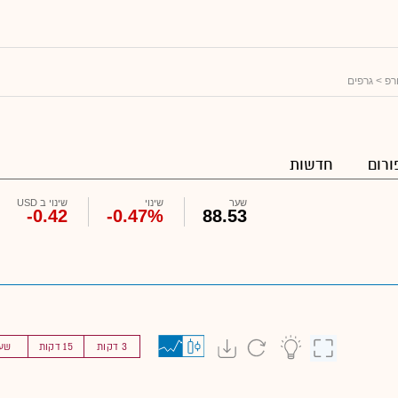
רפ
> גרפים
ורום
חדשות
שער
שינוי
שינוי ב USD
-0.42
-0.47%
88.53
3 דקות
15 דקות
שע