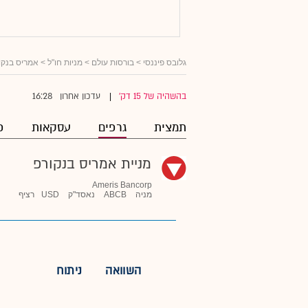
גלובס פיננסי
>
בורסות עולם
>
מניות חו"ל
>
אמריס בנקו
16:28
בהשהיה של 15 דק'
עדכון אחרון
|
תמצית
גרפים
עסקאות
פ
מניית אמריס בנקורפ
Ameris Bancorp
מניה
ABCB
נאסד"ק
USD
רציף
השוואה
ניתוח