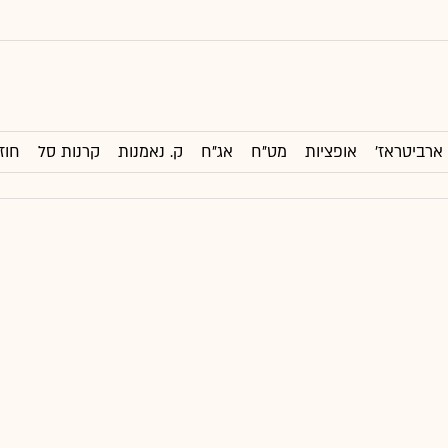
ארביטראז'
אופציות
מט"ח
אג"ח
ק. נאמנות
קרנות סל
חוז