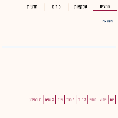
תמצית
עסקאות
פורום
חדשות
השוואה
יום
שבוע
חודש
3 חוד'
6 חוד'
שנה
3 שנים
כל המידע