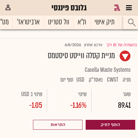
גלובס פיננסי
ראשי
תיק אישי
ת"א
וול סטריט
ארביטראז'
מט"
6/8/2026
בהשהיה של 15 דק'
עדכון אחרון
|
מניית קסלה ווייסט סיסטמס
Casella Waste Systems
מניה
CWST
נאסד"ק
USD
סוף יום
שער
שינוי
שינוי ב USD
-1.05
-1.16%
89.41
הוסף לתיק
התראות