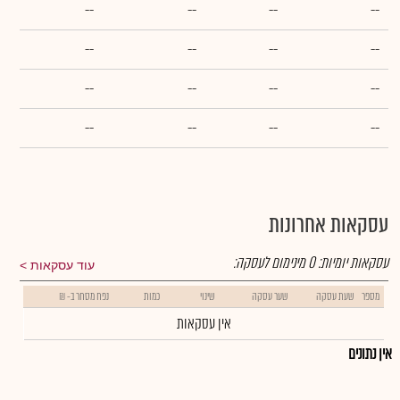
--
--
--
--
--
--
--
--
--
--
--
--
--
--
--
--
עסקאות אחרונות
עסקאות יומיות:
0
מינימום לעסקה:
עוד עסקאות
מספר
שעת עסקה
שער עסקה
שינוי
כמות
נפח מסחר ב- ₪
אין עסקאות
אין נתונים