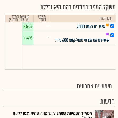
משקל המניה במדדים בהם היא נכללת
משקל
תשואת המדד
שם המדד
במדד
(% שינוי חודשי)
3.53%
--
איישיירס ראסל 2000
2.47%
--
איישיירס אס אנד פי סמול-קאפ 600 גרות'
חיפושים אחרונים
חדשות
מנהל ההשקעות שממליץ על מניה שהיא "כמו לקנות
בונקר"