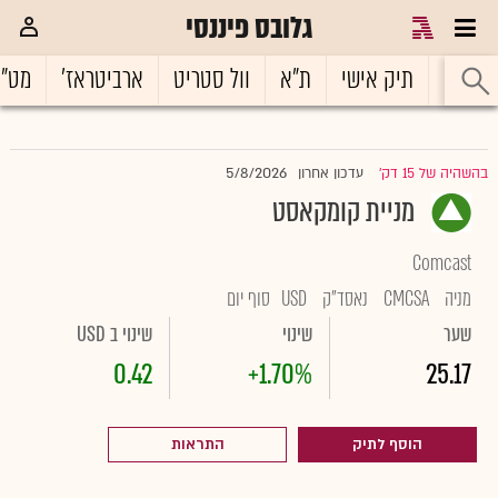
גלובס פיננסי
ראשי
תיק אישי
ת"א
וול סטריט
ארביטראז'
מט"
5/8/2026
בהשהיה של 15 דק'
עדכון אחרון
|
מניית קומקאסט
Comcast
מניה
CMCSA
נאסד"ק
USD
סוף יום
שער
שינוי
שינוי ב USD
0.42
+1.70%
25.17
הוסף לתיק
התראות