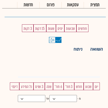
תמצית
עסקאות
פורום
חדשות
חודשים
שבועות
ימים
שעות
15 דקות
3 דקות
השוואה
ניתוח
יום
שבוע
חודש
3 חוד'
6 חוד'
שנה
3 שנים
כל המידע
דינמי
מ -
עד