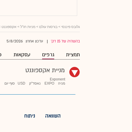
גלובס פיננסי
>
בורסות עולם
>
מניות חו"ל
>
אקספוננט
>
5/8/2026
בהשהיה של 15 דק'
עדכון אחרון
|
תמצית
גרפים
עסקאות
פ
מניית אקספוננט
Exponent
מניה
EXPO
נאסד"ק
USD
סוף יום
השוואה
ניתוח