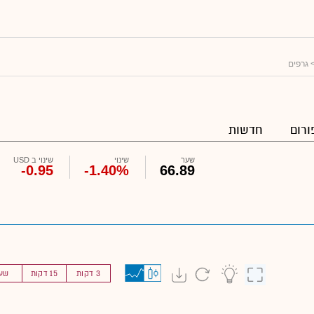
 גרפים
ורום
חדשות
שער
שינוי
שינוי ב USD
-0.95
-1.40%
66.89
3 דקות
15 דקות
שע