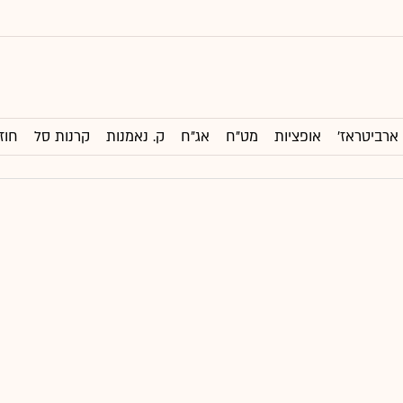
ארביטראז'
אופציות
מט"ח
אג"ח
ק. נאמנות
קרנות סל
חוז