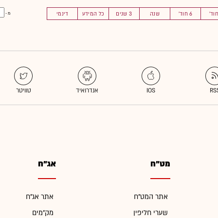
6 חוד'
שנה
3 שנים
כל המידע
דינמי
מ -
מט"ח
אג"ח
אתר המט"ח
אתר אג"ח
שערי חליפין
מק"מים