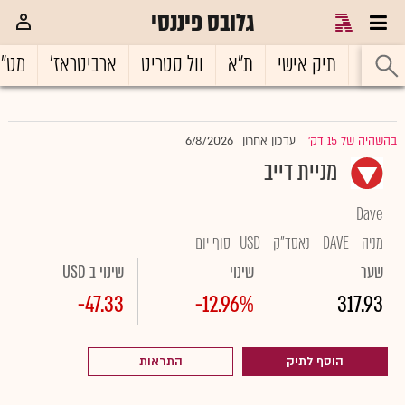
גלובס פיננסי
ראשי
תיק אישי
ת"א
וול סטריט
ארביטראז'
מט"
6/8/2026
בהשהיה של 15 דק'
עדכון אחרון
|
מניית דייב
Dave
מניה
DAVE
נאסד"ק
USD
סוף יום
שער
שינוי
שינוי ב USD
-47.33
-12.96%
317.93
הוסף לתיק
התראות