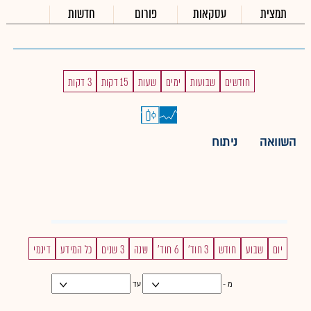
תמצית
עסקאות
פורום
חדשות
חודשים
שבועות
ימים
שעות
15 דקות
3 דקות
השוואה
ניתוח
יום
שבוע
חודש
3 חוד'
6 חוד'
שנה
3 שנים
כל המידע
דינמי
מ -
עד