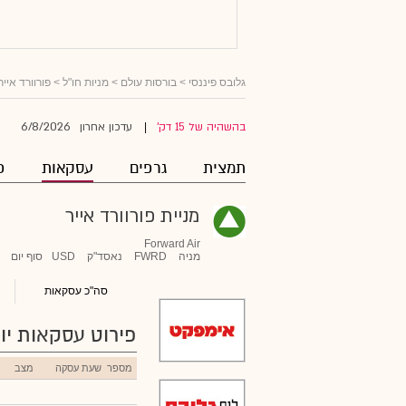
גלובס פיננסי
>
בורסות עולם
>
מניות חו"ל
>
פורוורד אייר
6/8/2026
בהשהיה של 15 דק'
עדכון אחרון
|
תמצית
גרפים
עסקאות
פ
מניית פורוורד אייר
Forward Air
מניה
FWRD
נאסד"ק
USD
סוף יום
סה"כ עסקאות
פירוט עסקאות יומ
מספר
שעת עסקה
מצב