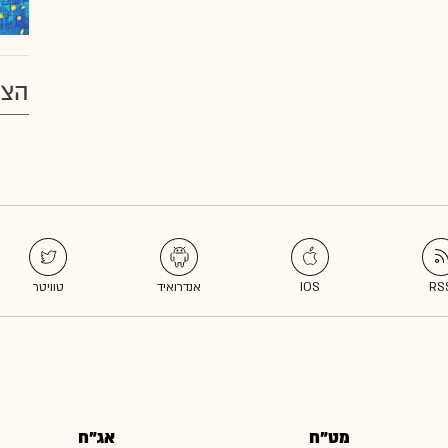
הצע
מט"ח
אג"ח