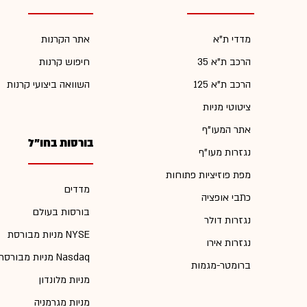
מדדי ת"א
אתר הקרנות
הרכב ת"א 35
חיפוש קרנות
הרכב ת"א 125
השוואה ביצועי קרנות
ציטוטי מניות
אתר המעו"ף
בורסות בחו"ל
נגזרות מעו"ף
מפת פוזיציות פתוחות
מדדים
כתבי אופציה
בורסות בעולם
נגזרות דולר
מניות מבורסת NYSE
נגזרות אירו
מניות מבורסת Nasdaq
ברומטר-מגמות
מניות מלונדון
מניות מגרמניה