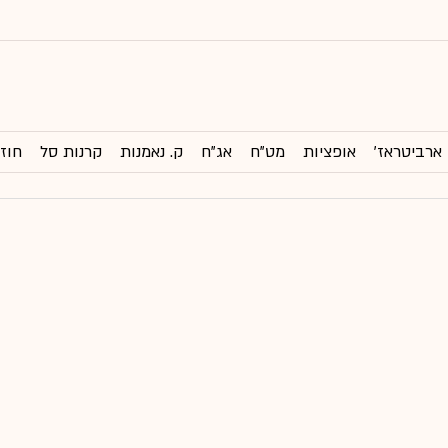
ארביטראז'
אופציות
מט"ח
אג"ח
ק. נאמנות
קרנות סל
חוזי