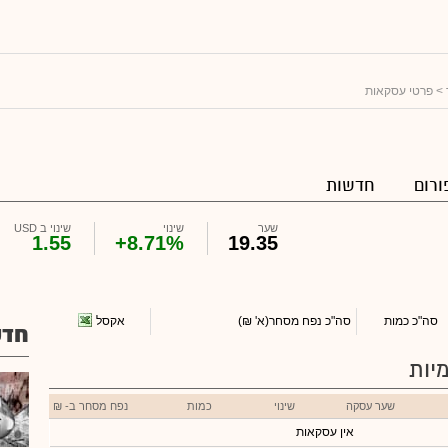
> פרטי עסקאות
ורום
חדשות
שער
שינוי
שינוי ב USD
1.55
+8.71%
19.35
אקסל
סה"כ כמות
סה"כ נפח מסחר
(א' ₪)
חדש
יות
שער עסקה
שינוי
כמות
נפח מסחר ב- ₪
אין עסקאות