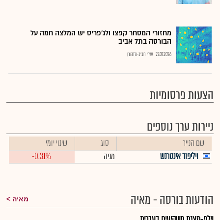
מחזורי המסחר קפצו ולג'פריס יש המלצה חמה על
הבורסה בתל אביב
27.07.2026
שירי חביב-ולדהורן
הצעות פרסומיות
ניירות ערך נוספים
שם הנייר
סוג
שינוי יומי
ויליפוד אינטרנש
מניה
-0.31%
הודעות בורסה - מאיה
מאיה
וילפ-מצגת משקיעים בעברית