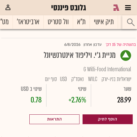
גלובס פיננסי
ראשי
תיק אישי
ת"א
וול סטריט
ארביטראז'
מט"
6/8/2026
בהשהיה של 15 דק'
עדכון אחרון
|
מניית ג'י. ויליפוד אינטרנשיונל
G Willi-Food International
ישראליות בניו-יורק
WILC
נאסד"ק
USD
סוף יום
שער
שינוי
שינוי ב USD
0.78
+2.76%
28.99
הוסף לתיק
התראות