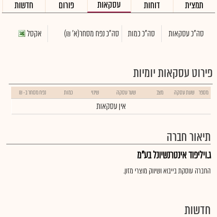
עסקאות
תמצית
דוחות
פורום
חדשות
סה"כ עסקאות
סה"כ כמות
סה"כ נפח מסחר
(א' ₪)
אקסל
פירוט עסקאות יומיות
מספר
שעת עסקה
מצב
שער עסקה
שינוי
כמות
נפח מסחר ב- ₪
אין עסקאות
תיאור חברה
ג.ויליפוד אינטרנשיונל בע"מ
החברה עוסקת בייבוא ושיווק מוצרי מזון.
חדשות