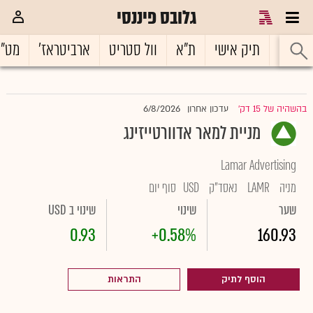
גלובס פיננסי
ראשי
תיק אישי
ת"א
וול סטריט
ארביטראז'
מט"
6/8/2026
בהשהיה של 15 דק'
עדכון אחרון
|
מניית למאר אדוורטייזינג
Lamar Advertising
מניה
LAMR
נאסד"ק
USD
סוף יום
שער
שינוי
שינוי ב USD
0.93
+0.58%
160.93
הוסף לתיק
התראות