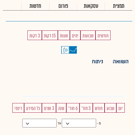
תמצית
עסקאות
פורום
חדשות
חודשים
שבועות
ימים
שעות
15 דקות
3 דקות
השוואה
ניתוח
יום
שבוע
חודש
3 חוד'
6 חוד'
שנה
3 שנים
כל המידע
דינמי
מ -
עד