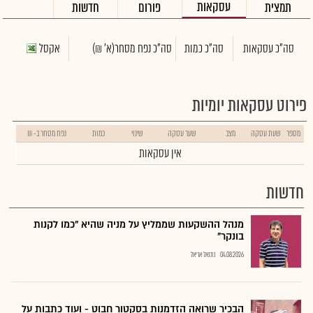
עסקאות
תמצית
פורום
חדשות
סה"כ עסקאות
סה"כ כמות
סה"כ נפח מסחר
(א' ₪)
אקסל
פירוט עסקאות יומיות
מספר
שעת עסקה
מצב
שער עסקה
שינוי
כמות
נפח מסחר ב- ₪
אין עסקאות
חדשות
מנהל ההשקעות שממליץ על מניה שהיא "כמו לקנות
בונקר"
04.08.2026
נתנאל אריאל
הבכיר שרואה הזדמנות בסקטור חבוט - ועוד כתבות על