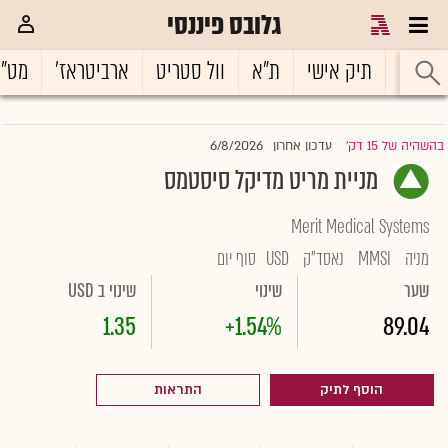
גלובס פיננסי
ראשי
תיק אישי
ת"א
וול סטריט
ארביטראז'
מט"
6/8/2026
בהשהיה של 15 דק'
עדכון אחרון
|
מניית מריט מדיקל סיסטמס
Merit Medical Systems
מניה
MMSI
נאסד"ק
USD
סוף יום
שער
שינוי
שינוי ב USD
1.35
+1.54%
89.04
הוסף לתיק
התראות