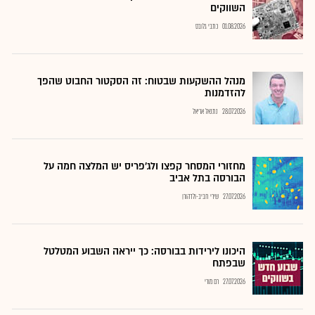
השווקים
01.08.2026
כתבי גלובס
מנהל ההשקעות שבטוח: זה הסקטור החבוט שהפך
להזדמנות
28.07.2026
נתנאל אריאל
מחזורי המסחר קפצו ולג'פריס יש המלצה חמה על
הבורסה בתל אביב
27.07.2026
שירי חביב-ולדהורן
היכונו לירידות בבורסה: כך ייראה השבוע המטלטל
שבפתח
27.07.2026
רם מורי