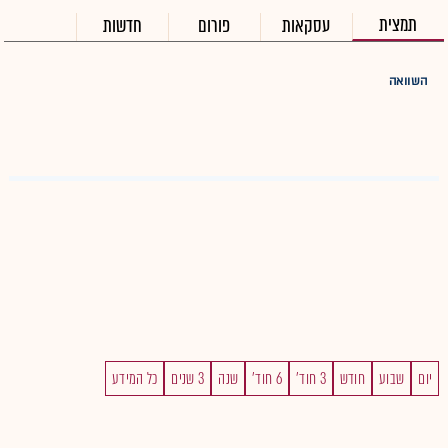
תמצית
עסקאות
פורום
חדשות
השוואה
יום
שבוע
חודש
3 חוד'
6 חוד'
שנה
3 שנים
כל המידע