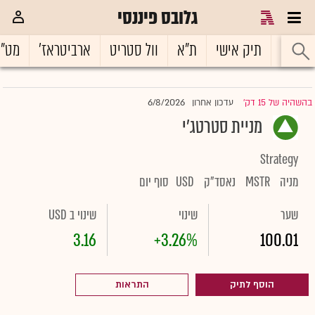
גלובס פיננסי
ראשי
תיק אישי
ת"א
וול סטריט
ארביטראז'
מט"
6/8/2026
בהשהיה של 15 דק'
עדכון אחרון
|
מניית סטרטג'י
Strategy
מניה
MSTR
נאסד"ק
USD
סוף יום
שער
שינוי
שינוי ב USD
3.16
+3.26%
100.01
הוסף לתיק
התראות