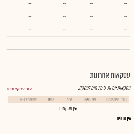
--
--
--
--
--
--
--
--
--
--
--
--
--
--
--
--
עסקאות אחרונות
עסקאות יומיות:
0
מינימום לעסקה:
עוד עסקאות
מספר
שעת עסקה
שער עסקה
שינוי
כמות
נפח מסחר ב- ₪
אין עסקאות
אין נתונים