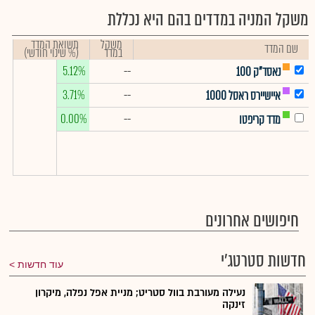
משקל המניה במדדים בהם היא נכללת
משקל
תשואת המדד
שם המדד
במדד
(% שינוי חודשי)
5.12%
--
נאסד"ק 100
3.71%
--
איישיירס ראסל 1000
0.00%
--
מדד קריפטו
חיפושים אחרונים
חדשות סטרטג'י
עוד חדשות
נעילה מעורבת בוול סטריט; מניית אפל נפלה, מיקרון
זינקה