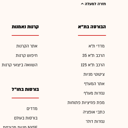
חזרה למעלה
הבורסה בת"א
קרנות נאמנות
מדדי ת"א
אתר הקרנות
הרכב ת"א 35
חיפוש קרנות
הרכב ת"א 125
השוואה ביצועי קרנות
ציטוטי מניות
אתר המעו"ף
בורסות בחו"ל
נגזרות מעו"ף
מפת פוזיציות פתוחות
מדדים
כתבי אופציה
בורסות בעולם
נגזרות דולר
מניות מבורסת NYSE