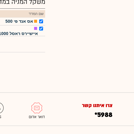
משקל המניה במדד
שם המדד
אס אנד פי 500
איישיירס ראסל 1000
צרו איתנו קשר
*5988