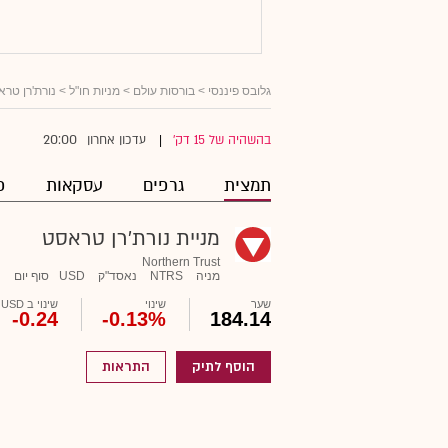
גלובס פיננסי
>
בורסות עולם
>
מניות חו"ל
> נורת'רן טר
20:00
בהשהיה של 15 דק'
עדכון אחרון
|
תמצית
גרפים
עסקאות
פ
מניית נורת'רן טראסט
Northern Trust
מניה
NTRS
נאסד"ק
USD
סוף יום
שער
שינוי
שינוי ב USD
-0.24
-0.13%
184.14
הוסף לתיק
התראות