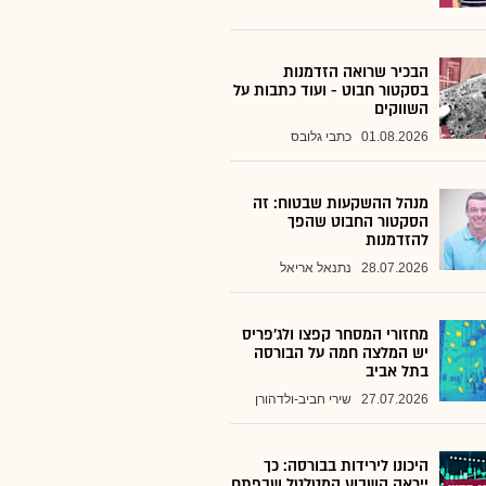
הבכיר שרואה הזדמנות
בסקטור חבוט - ועוד כתבות על
השווקים
01.08.2026
כתבי גלובס
מנהל ההשקעות שבטוח: זה
הסקטור החבוט שהפך
להזדמנות
28.07.2026
נתנאל אריאל
מחזורי המסחר קפצו ולג'פריס
יש המלצה חמה על הבורסה
בתל אביב
27.07.2026
שירי חביב-ולדהורן
היכונו לירידות בבורסה: כך
ייראה השבוע המטלטל שבפתח