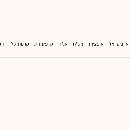
ארביטראז'
אופציות
מט"ח
אג"ח
ק. נאמנות
קרנות סל
חוז