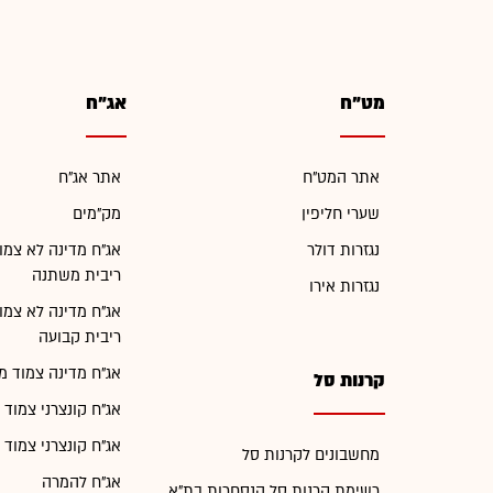
מט"ח
אג"ח
אתר המט"ח
אתר אג"ח
שערי חליפין
מק"מים
נגזרות דולר
אג"ח מדינה לא צמו
ריבית משתנה
נגזרות אירו
אג"ח מדינה לא צמו
ריבית קבועה
אג"ח מדינה צמוד מ
קרנות סל
אג"ח קונצרני צמוד 
אג"ח קונצרני צמוד 
מחשבונים לקרנות סל
אג"ח להמרה
רשימת קרנות סל הנסחרות בת"א