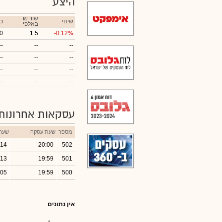
היצע
₪ שווי
שינוי
כ
באלפי
0
1.5
-0.12%
--
--
--
--
--
--
--
--
--
--
--
--
עסקאות אחרונות
מספר
שעת עסקה
שער
.14
20:00
502
.13
19:59
501
.05
19:59
500
אין נתונים