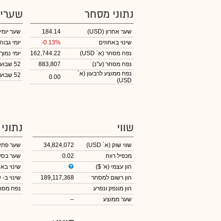
נתוני מסחר
שערי
שער אחרון
(USD)
184.14
שער יומי
שינוי באחוזים
-0.13%
יומי גבוה
נפח מסחר
(א` USD)
162,744.22
יומי נמוך
נפח מסחר
(ע"נ)
883,807
52 שבועות גבוה
נפח ממוצע לרבעון (א`
52 שבועות נמוך
0.00
USD)
שווי
נתוני
שווי שוק
(א` USD)
34,824,072
שער פתי
מכפיל רווח
0.02
שער בסי
הון עצמי
(א' $)
שינוי באח
הון רשום למסחר
189,117,368
שינוי
ב- USD
הון מונפק ונפרע
נפח מס
שער ממוצע
--