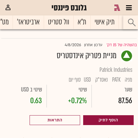
גלובס פיננסי
ראשי
תיק אישי
ת"א
וול סטריט
ארביטראז'
מט"
4/8/2026
בהשהיה של 15 דק'
עדכון אחרון
|
מניית פטריק אינדסטריס
Patrick Industries
מניה
PATK
נאסד"ק
USD
סוף יום
שער
שינוי
שינוי ב USD
0.63
+0.72%
87.56
הוסף לתיק
התראות