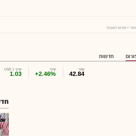
וור
> פורום תגובות
ורום
חדשות
שער
שינוי
שינוי ב USD
1.03
+2.46%
42.84
חדש