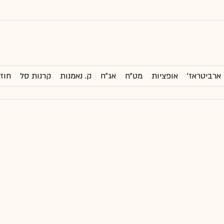
ארביטראז'
אופציות
מט"ח
אג"ח
ק. נאמנות
קרנות סל
חוזי