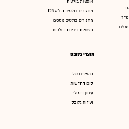
אופציות בולטות
דד
מחזורים בולטים בת"א 125
 מדד
מחזורים בולטים נוספים
 מט"ח
תשואות דיבידנד בולטות
מוצרי גלובס
המוצרים שלי
סוכן החדשות
עיתון דיגטלי
ועידות גלובס