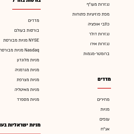
בורסות בחו"ל
נגזרות מעו"ף
מפת פוזיציות פתוחות
מדדים
כתבי אופציה
בורסות בעולם
נגזרות דולר
מניות מבורסת NYSE
נגזרות אירו
מניות מבורסת Nasdaq
ברומטר-מגמות
מניות מלונדון
מניות מגרמניה
מדדים
מניות מצרפת
מניות מאיטליה
מחירים
מניות מספרד
מניות
ענפים
מניות ישראליות בעו
אג"ח