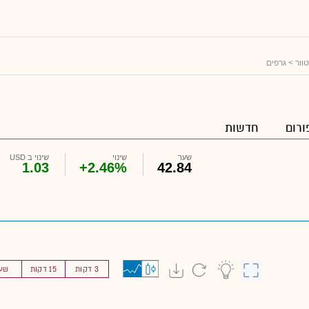
וור
> גרפים
ורום
חדשות
שער
שינוי
שינוי ב USD
1.03
+2.46%
42.84
3 דקות
15 דקות
שע