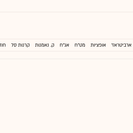
ארביטראז'
אופציות
מט"ח
אג"ח
ק. נאמנות
קרנות סל
חוז