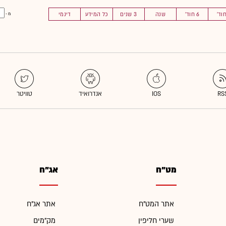
6 חוד'
שנה
3 שנים
כל המידע
דינמי
מ -
מט"ח
אג"ח
אתר המט"ח
אתר אג"ח
שערי חליפין
מק"מים