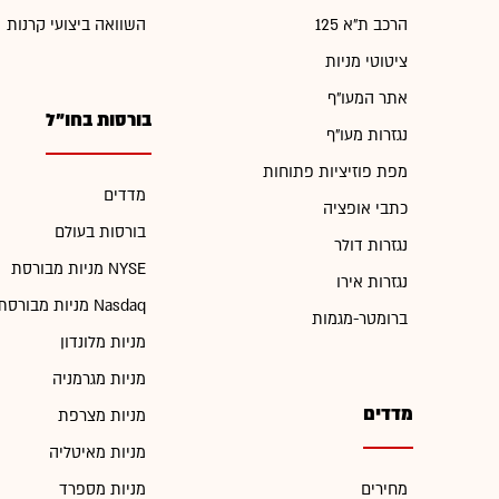
הרכב ת"א 125
השוואה ביצועי קרנות
ציטוטי מניות
אתר המעו"ף
בורסות בחו"ל
נגזרות מעו"ף
מפת פוזיציות פתוחות
מדדים
כתבי אופציה
בורסות בעולם
נגזרות דולר
מניות מבורסת NYSE
נגזרות אירו
מניות מבורסת Nasdaq
ברומטר-מגמות
מניות מלונדון
מניות מגרמניה
מדדים
מניות מצרפת
מניות מאיטליה
מחירים
מניות מספרד