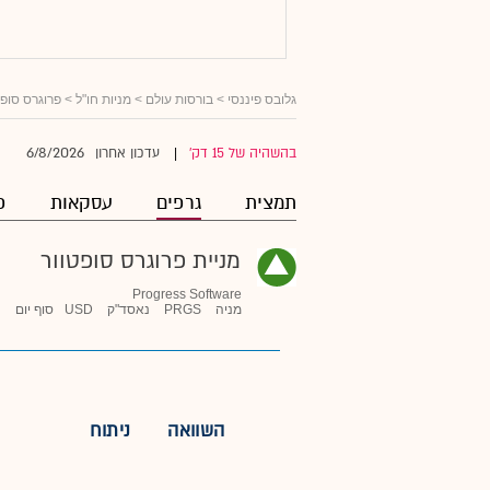
גלובס פיננסי
>
בורסות עולם
>
מניות חו"ל
>
פרוגרס סופט
6/8/2026
בהשהיה של 15 דק'
עדכון אחרון
|
תמצית
גרפים
עסקאות
פ
מניית פרוגרס סופטוור
Progress Software
מניה
PRGS
נאסד"ק
USD
סוף יום
השוואה
ניתוח