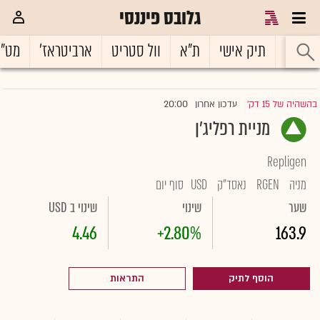
גלובס פיננסי
ראשי
תיק אישי
ת"א
וול סטריט
ארביטראז'
מט"
20:00
בהשהיה של 15 דק'
עדכון אחרון
|
מניית רפליג'ן
Repligen
מניה
RGEN
נאסד"ק
USD
סוף יום
שער
שינוי
שינוי ב USD
4.46
+2.80%
163.9
הוסף לתיק
התראות