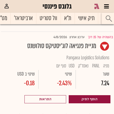
גלובס פיננסי
ראשי
תיק אישי
ת"א
וול סטריט
ארביטראז'
מט"
4/8/2026
בהשהיה של 15 דק'
עדכון אחרון
|
מניית פנגיאה לוג'יסטיקס סולושנס
Pangaea Logistics Solutions
מניה
PANL
נאסד"ק
USD
סוף יום
שער
שינוי
שינוי ב USD
-0.18
-2.43%
7.24
הוסף לתיק
התראות