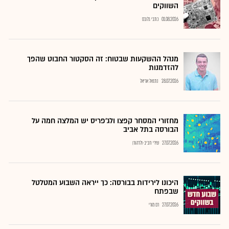
השווקים
01.08.2026
כתבי גלובס
מנהל ההשקעות שבטוח: זה הסקטור החבוט שהפך
להזדמנות
28.07.2026
נתנאל אריאל
מחזורי המסחר קפצו ולג'פריס יש המלצה חמה על
הבורסה בתל אביב
27.07.2026
שירי חביב-ולדהורן
היכונו לירידות בבורסה: כך ייראה השבוע המטלטל
שבפתח
27.07.2026
רם מורי