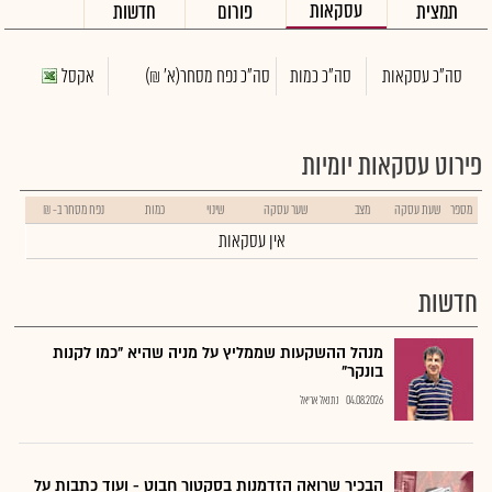
עסקאות
תמצית
פורום
חדשות
סה"כ עסקאות
סה"כ כמות
סה"כ נפח מסחר
(א' ₪)
אקסל
פירוט עסקאות יומיות
מספר
שעת עסקה
מצב
שער עסקה
שינוי
כמות
נפח מסחר ב- ₪
אין עסקאות
חדשות
מנהל ההשקעות שממליץ על מניה שהיא "כמו לקנות
בונקר"
04.08.2026
נתנאל אריאל
הבכיר שרואה הזדמנות בסקטור חבוט - ועוד כתבות על