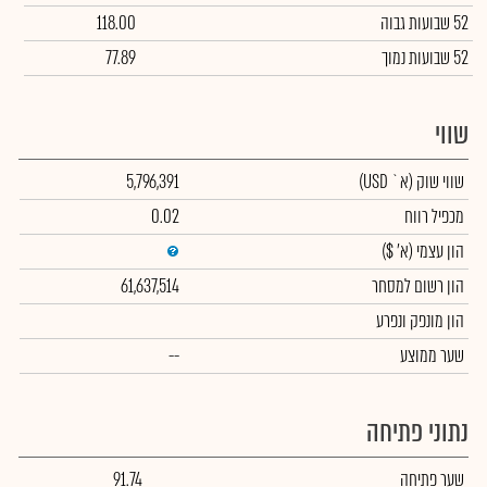
52 שבועות גבוה
118.00
52 שבועות נמוך
77.89
שווי
שווי שוק
(א` USD)
5,796,391
מכפיל רווח
0.02
הון עצמי
(א' $)
הון רשום למסחר
61,637,514
הון מונפק ונפרע
שער ממוצע
--
נתוני פתיחה
שער פתיחה
91.74