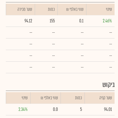
שינוי
₪ שווי באלפי
כמות
שער מכירה
94.12
155
0.1
2.46%
--
--
--
--
--
--
--
--
--
--
--
--
--
--
--
--
ביקוש
שער קניה
כמות
₪ שווי באלפי
שינוי
2.34%
0.0
5
94.01