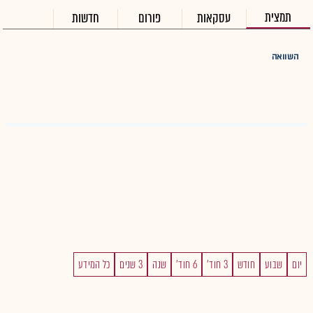
תמצית
עסקאות
פורום
חדשות
השוואה
יום
שבוע
חודש
3 חוד'
6 חוד'
שנה
3 שנים
כל המידע