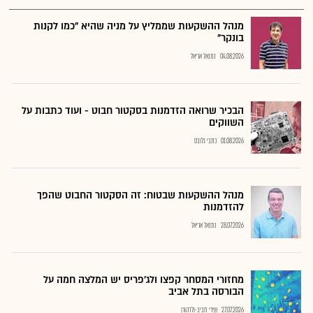
מנהל ההשקעות שממליץ על מניה שהיא "כמו לקנות
בונקר"
04.08.2026
נתנאל אריאל
הבכיר שרואה הזדמנות בסקטור חבוט - ועוד כתבות על
השווקים
01.08.2026
כתבי גלובס
מנהל ההשקעות שבטוח: זה הסקטור החבוט שהפך
להזדמנות
28.07.2026
נתנאל אריאל
מחזורי המסחר קפצו ולג'פריס יש המלצה חמה על
הבורסה בתל אביב
27.07.2026
שירי חביב-ולדהורן