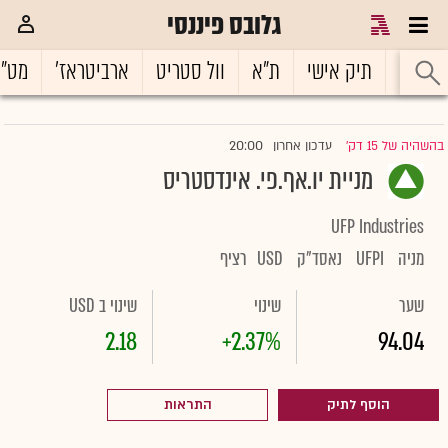
גלובס פיננסי
ראשי
תיק אישי
ת"א
וול סטריט
ארביטראז'
מט"
20:00
בהשהיה של 15 דק'
עדכון אחרון
|
מניית יו.אף.פי. אינדסטריס
UFP Industries
מניה
UFPI
נאסד"ק
USD
רציף
שער
שינוי
שינוי ב USD
2.18
+2.37%
94.04
הוסף לתיק
התראות