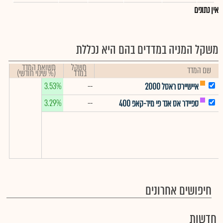
אין נתונים
משקל המניה במדדים בהם היא נכללת
משקל
תשואת המדד
שם המדד
במדד
(% שינוי חודשי)
3.53%
--
איישיירס ראסל 2000
3.29%
--
ספיידר אס אנד פי מיד-קאפ 400
חיפושים אחרונים
חדשות