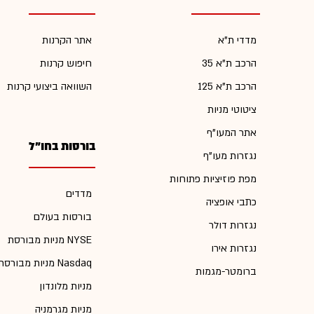
מדדי ת"א
אתר הקרנות
הרכב ת"א 35
חיפוש קרנות
הרכב ת"א 125
השוואה ביצועי קרנות
ציטוטי מניות
אתר המעו"ף
בורסות בחו"ל
נגזרות מעו"ף
מפת פוזיציות פתוחות
מדדים
כתבי אופציה
בורסות בעולם
נגזרות דולר
מניות מבורסת NYSE
נגזרות אירו
מניות מבורסת Nasdaq
ברומטר-מגמות
מניות מלונדון
מניות מגרמניה