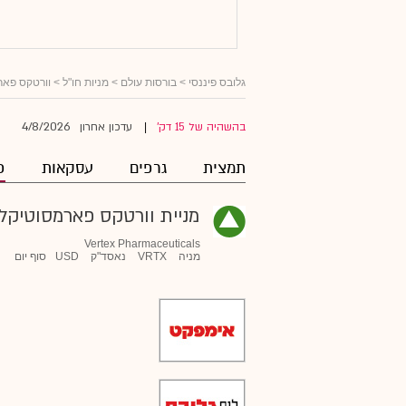
גלובס פיננסי
>
בורסות עולם
>
מניות חו"ל
>
וורטקס פאר
4/8/2026
בהשהיה של 15 דק'
עדכון אחרון
|
תמצית
גרפים
עסקאות
פ
מניית וורטקס פארמסוטיקל
Vertex Pharmaceuticals
מניה
VRTX
נאסד"ק
USD
סוף יום