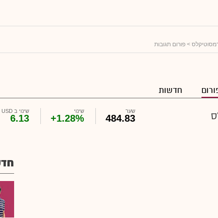
מסוטיקלס
> פורום תגובות
ורום
חדשות
שער
שינוי
שינוי ב USD
ס
6.13
+1.28%
484.83
חדש