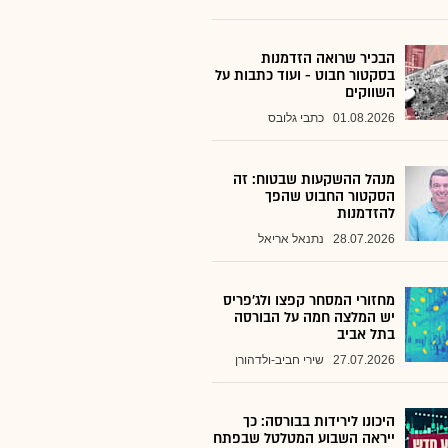
הבכיר שרואה הזדמנות
בסקטור חבוט - ועוד כתבות על
השווקים
01.08.2026
כתבי גלובס
מנהל ההשקעות שבטוח: זה
הסקטור החבוט שהפך
להזדמנות
28.07.2026
נתנאל אריאל
מחזורי המסחר קפצו ולג'פריס
יש המלצה חמה על הבורסה
בתל אביב
27.07.2026
שירי חביב-ולדהורן
היכונו לירידות בבורסה: כך
ייראה השבוע המטלטל שבפתח