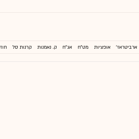
ארביטראז'
אופציות
מט"ח
אג"ח
ק. נאמנות
קרנות סל
חוזי