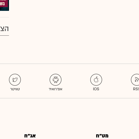
הצע
מט"ח
אג"ח