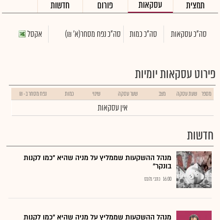
עסקאות
תמצית
פורום
חדשות
סה"כ עסקאות
סה"כ כמות
סה"כ נפח מסחר
(א' ₪)
אקסל
פירוט עסקאות יומיות
מספר
שעת עסקה
מצב
שער עסקה
שינוי
כמות
נפח מסחר ב- ₪
אין עסקאות
חדשות
מנהל ההשקעות שממליץ על מניה שהיא "כמו לקנות
בונקר"
16:00
כתבי גלובס
מנהל ההשקעות שממליץ על מניה שהיא "כמו לקנות