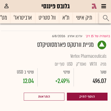
גלובס פיננסי
ראשי
תיק אישי
ת"א
וול סטריט
ארביטראז'
מט"
6/8/2026
בהשהיה של 15 דק'
עדכון אחרון
|
מניית וורטקס פארמסוטיקלס
Vertex Pharmaceuticals
מניה
VRTX
נאסד"ק
USD
סוף יום
שער
שינוי
שינוי ב USD
12.04
+2.49%
496.07
הוסף לתיק
התראות