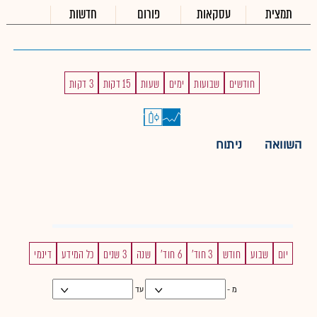
תמצית
עסקאות
פורום
חדשות
חודשים
שבועות
ימים
שעות
15 דקות
3 דקות
השוואה
ניתוח
יום
שבוע
חודש
3 חוד'
6 חוד'
שנה
3 שנים
כל המידע
דינמי
מ -
עד