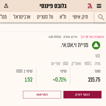
גלובס פיננסי
ראשי
תיק אישי
ת"א
וול סטריט
ארביטראז'
מט"
4/8/2026
בהשהיה של 15 דק'
עדכון אחרון
|
מניית וי.אס.אי.
VSE
מניה
VSEC
נאסד"ק
USD
סוף יום
שער
שינוי
שינוי ב USD
1.52
+0.71%
215.75
הוסף לתיק
התראות