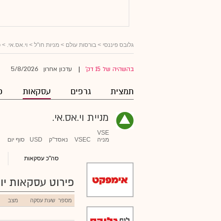
גלובס פיננסי
>
בורסות עולם
>
מניות חו"ל
>
וי.אס.אי.
> פ
5/8/2026
בהשהיה של 15 דק'
עדכון אחרון
|
תמצית
גרפים
עסקאות
פ
מניית וי.אס.אי.
VSE
מניה
VSEC
נאסד"ק
USD
סוף יום
סה"כ עסקאות
פירוט עסקאות יומ
מספר
שעת עסקה
מצב