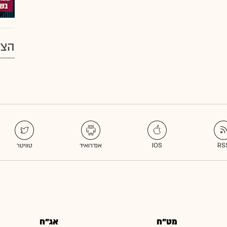
הצע
מט"ח
אג"ח