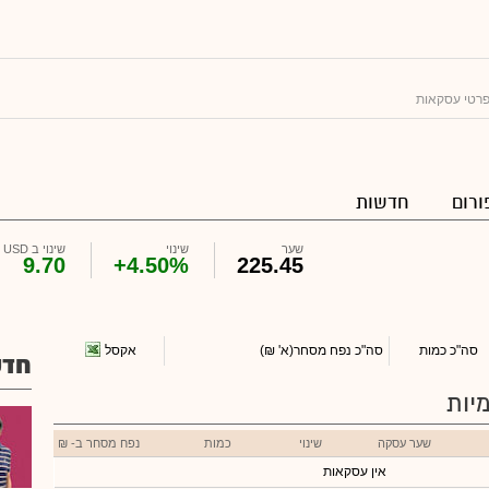
רטי עסקאות
ורום
חדשות
שער
שינוי
שינוי ב USD
9.70
+4.50%
225.45
אקסל
סה"כ כמות
סה"כ נפח מסחר
(א' ₪)
חדש
יות
שער עסקה
שינוי
כמות
נפח מסחר ב- ₪
אין עסקאות