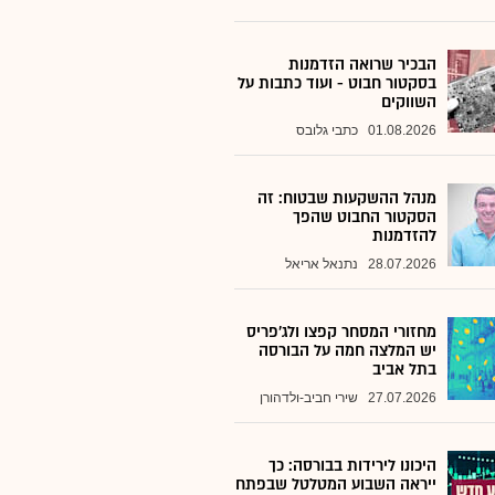
הבכיר שרואה הזדמנות
בסקטור חבוט - ועוד כתבות על
השווקים
01.08.2026
כתבי גלובס
מנהל ההשקעות שבטוח: זה
הסקטור החבוט שהפך
להזדמנות
28.07.2026
נתנאל אריאל
מחזורי המסחר קפצו ולג'פריס
יש המלצה חמה על הבורסה
בתל אביב
27.07.2026
שירי חביב-ולדהורן
היכונו לירידות בבורסה: כך
ייראה השבוע המטלטל שבפתח