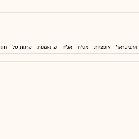
ארביטראז'
אופציות
מט"ח
אג"ח
ק. נאמנות
קרנות סל
חוזי