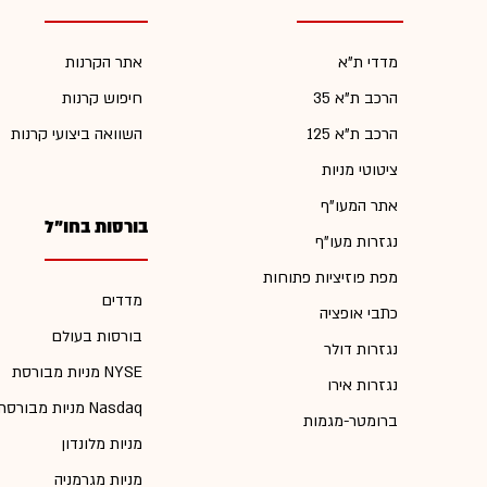
מדדי ת"א
אתר הקרנות
הרכב ת"א 35
חיפוש קרנות
הרכב ת"א 125
השוואה ביצועי קרנות
ציטוטי מניות
אתר המעו"ף
בורסות בחו"ל
נגזרות מעו"ף
מפת פוזיציות פתוחות
מדדים
כתבי אופציה
בורסות בעולם
נגזרות דולר
מניות מבורסת NYSE
נגזרות אירו
מניות מבורסת Nasdaq
ברומטר-מגמות
מניות מלונדון
מניות מגרמניה