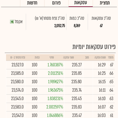
עסקאות
תמצית
פורום
חדשות
סה"כ עסקאות
סה"כ כמות
סה"כ נפח מסחר
(א' ₪)
אקסל
2,052.75
8,769
67
פירוט עסקאות יומיות
מספר
שעת עסקה
מצב
שער עסקה
שינוי
כמות
נפח מסחר ב- ₪
23,527.0
100
1.760387%
235.27
16:29
67
23,585.0
100
2.011251%
235.85
16:25
66
23,580.0
100
1.989627%
235.80
16:15
65
23,574.0
100
1.963675%
235.74
16:11
64
23,545.0
100
1.838231%
235.45
16:10
63
23,583.0
100
2.002597%
235.83
16:07
62
23,547.0
100
1.846886%
235.47
16:03
61