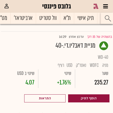
גלובס פיננסי
ראשי
תיק אישי
ת"א
וול סטריט
ארביטראז'
מט"
16:29
בהשהיה של 15 דק'
עדכון אחרון
|
מניית דאבליו.די.-40
WD-40
מניה
WDFC
נאסד"ק
USD
רציף
שער
שינוי
שינוי ב USD
4.07
+1.76%
235.27
הוסף לתיק
התראות