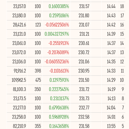
23,157.0
100
0.1600385%
231.57
14:44
18
23,180.0
100
0.2595186%
231.80
14:43
17
28,421.6
123
-0.05622506%
231.07
14:42
16
23,121.0
100
0.004327297%
231.21
14:39
15
23,061.0
100
-0.2551913%
230.61
14:37
14
23,072.0
100
-0.2076089%
230.72
14:37
13
23,106.0
100
-0.06055236%
231.06
14:35
12
91,916.2
398
-0.1101613%
230.95
14:33
11
109,962.5
475
0.1297593%
231.50
14:29
10
81,100.3
350
0.2227545%
231.72
14:19
9
23,173.5
100
0.2313137%
231.73
14:13
8
23,277.0
100
0.6790638%
232.77
14:04
7
23,258.0
100
0.5968928%
232.58
14:01
6
82,210.9
355
0.1643658%
231.58
13:55
5