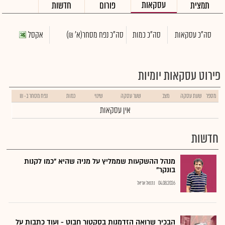
עסקאות
תמצית
פורום
חדשות
סה"כ עסקאות
סה"כ כמות
סה"כ נפח מסחר
(א' ₪)
אקסל
פירוט עסקאות יומיות
מספר
שעת עסקה
מצב
שער עסקה
שינוי
כמות
נפח מסחר ב- ₪
אין עסקאות
חדשות
מנהל ההשקעות שממליץ על מניה שהיא "כמו לקנות
בונקר"
04.08.2026
נתנאל אריאל
הבכיר שרואה הזדמנות בסקטור חבוט - ועוד כתבות על