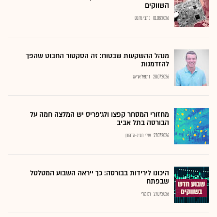
השווקים
01.08.2026
כתבי גלובס
מנהל ההשקעות שבטוח: זה הסקטור החבוט שהפך
להזדמנות
28.07.2026
נתנאל אריאל
מחזורי המסחר קפצו ולג'פריס יש המלצה חמה על
הבורסה בתל אביב
27.07.2026
שירי חביב-ולדהורן
היכונו לירידות בבורסה: כך ייראה השבוע המטלטל
שבפתח
27.07.2026
רם מורי