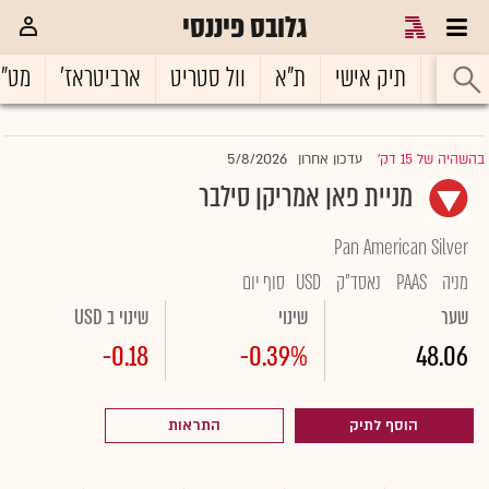
גלובס פיננסי
ראשי
תיק אישי
ת"א
וול סטריט
ארביטראז'
מט"
5/8/2026
בהשהיה של 15 דק'
עדכון אחרון
|
מניית פאן אמריקן סילבר
Pan American Silver
מניה
PAAS
נאסד"ק
USD
סוף יום
שער
שינוי
שינוי ב USD
-0.18
-0.39%
48.06
הוסף לתיק
התראות