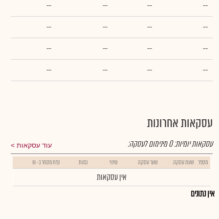
--
--
--
--
--
--
--
--
--
--
--
--
--
--
--
--
עסקאות אחרונות
עסקאות יומיות:
0
מינימום לעסקה:
עוד עסקאות
מספר
שעת עסקה
שער עסקה
שינוי
כמות
נפח מסחר ב- ₪
אין עסקאות
אין נתונים