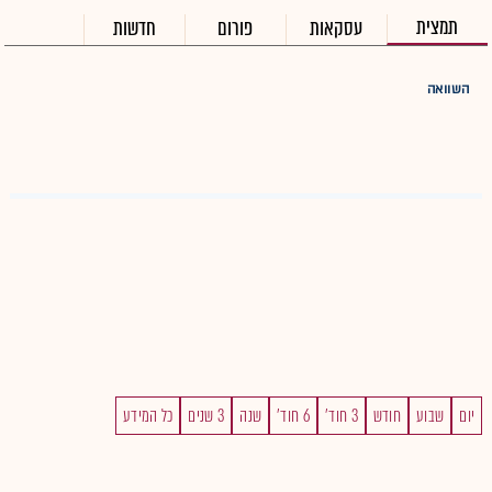
תמצית
עסקאות
פורום
חדשות
השוואה
יום
שבוע
חודש
3 חוד'
6 חוד'
שנה
3 שנים
כל המידע