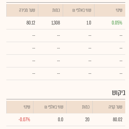
שינוי
₪ שווי באלפי
כמות
שער מכירה
80.12
1,308
1.0
0.05%
--
--
--
--
--
--
--
--
--
--
--
--
--
--
--
--
ביקוש
שער קניה
כמות
₪ שווי באלפי
שינוי
-0.07%
0.0
20
80.02