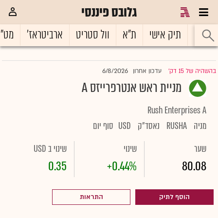
גלובס פיננסי
ראשי
תיק אישי
ת"א
וול סטריט
ארביטראז'
מט"
6/8/2026
בהשהיה של 15 דק'
עדכון אחרון
|
מניית ראש אנטרפרייזס A
Rush Enterprises A
מניה
RUSHA
נאסד"ק
USD
סוף יום
שער
שינוי
שינוי ב USD
0.35
+0.44%
80.08
הוסף לתיק
התראות