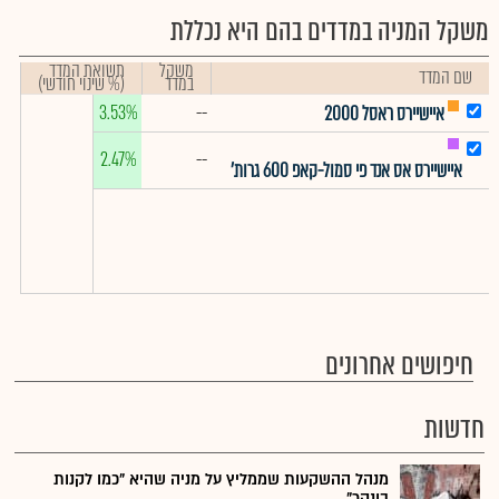
משקל המניה במדדים בהם היא נכללת
משקל
תשואת המדד
שם המדד
במדד
(% שינוי חודשי)
3.53%
--
איישיירס ראסל 2000
2.47%
--
איישיירס אס אנד פי סמול-קאפ 600 גרות'
חיפושים אחרונים
חדשות
מנהל ההשקעות שממליץ על מניה שהיא "כמו לקנות
בונקר"