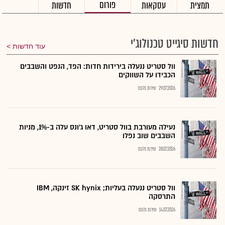
פורום
תמצית
עסקאות
חדשות
חדשות סיגייט טכנולוג'י
עוד חדשות
וול סטריט ננעלה בירידות חדות: הפד, הנפט והשבבים
הכבידו על השווקים
29.07.2026
שירות גלובס
נעילה מעורבת בוול סטריט, דאו ג'ונס עלה ב-1%, מניות
השבבים שוב נפלו
28.07.2026
שירות גלובס
וול סטריט ננעלה בעליות; SK hynix זינקה, IBM
התרסקה
14.07.2026
שירות גלובס