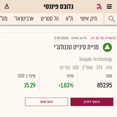
גלובס פיננסי
ראשי
תיק אישי
ת"א
וול סטריט
ארביטראז'
מט"
5/8/2026
בהשהיה של 15 דק'
עדכון אחרון
|
מניית סיגייט טכנולוג'י
Seagate Technology
מניה
STX
נאסד"ק
USD
סוף יום
שער
שינוי
שינוי ב USD
15.29
+1.83%
852.95
הוסף לתיק
התראות