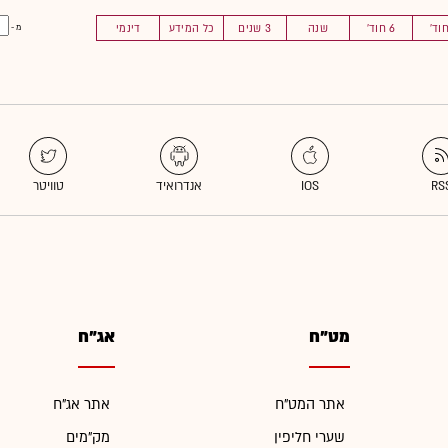
6 חוד'
שנה
3 שנים
כל המידע
דינמי
מ -
מט"ח
אג"ח
אתר המט"ח
אתר אג"ח
שערי חליפין
מק"מים