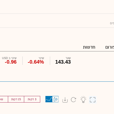
ים
ורום
חדשות
שער
שינוי
שינוי ב USD
-0.96
-0.64%
143.43
3 דקות
15 דקות
שע