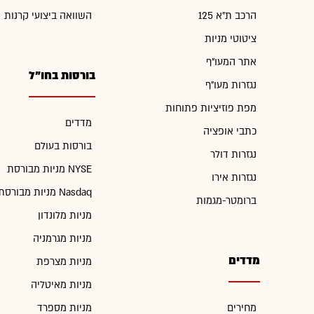
הרכב ת"א 125
השוואה ביצועי קרנות
ציטוטי מניות
אתר המעו"ף
בורסות בחו"ל
נגזרות מעו"ף
מפת פוזיציות פתוחות
מדדים
כתבי אופציה
בורסות בעולם
נגזרות דולר
מניות מבורסת NYSE
נגזרות אירו
מניות מבורסת Nasdaq
ברומטר-מגמות
מניות מלונדון
מניות מגרמניה
מדדים
מניות מצרפת
מניות מאיטליה
מחירים
מניות מספרד