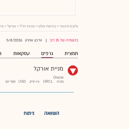
גלובס פיננסי
>
בורסות עולם
>
מניות חו"ל
>
אורקל
> גרפ
5/8/2026
בהשהיה של 15 דק'
עדכון אחרון
|
תמצית
גרפים
עסקאות
פ
מניית אורקל
Oracle
מניה
ORCL
ניו-יורק
USD
סוף יום
השוואה
ניתוח