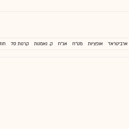
ארביטראז'
אופציות
מט"ח
אג"ח
ק. נאמנות
קרנות סל
חוז