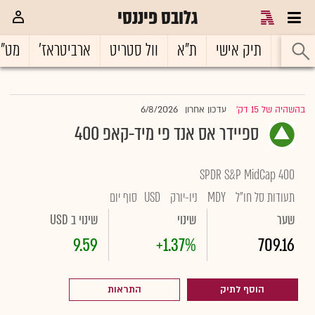
גלובס פיננסי
ראשי
תיק אישי
ת"א
וול סטריט
ארביטראז'
מט"
6/8/2026
בהשהיה של 15 דק'
עדכון אחרון
|
ספיידר אס אנד פי מיד-קאפ 400
SPDR S&P MidCap 400
תעודות סל חו"ל
MDY
ניו-יורק
USD
סוף יום
שער
שינוי
שינוי ב USD
9.59
+1.37%
709.16
הוסף לתיק
התראות