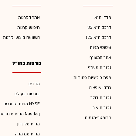
מדדי ת"א
אתר הקרנות
הרכב ת"א 35
חיפוש קרנות
הרכב ת"א 125
השוואה ביצועי קרנות
ציטוטי מניות
אתר המעו"ף
בורסות בחו"ל
נגזרות מעו"ף
מפת פוזיציות פתוחות
מדדים
כתבי אופציה
בורסות בעולם
נגזרות דולר
מניות מבורסת NYSE
נגזרות אירו
מניות מבורסת Nasdaq
ברומטר-מגמות
מניות מלונדון
מניות מגרמניה