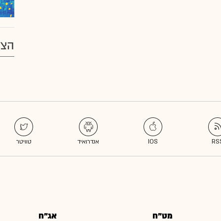
הצע
מט"ח
אג"ח