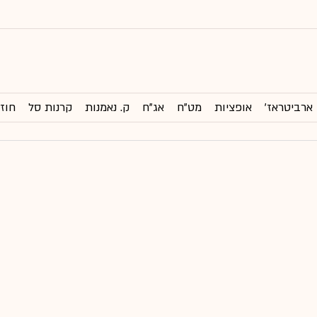
ארביטראז'
אופציות
מט"ח
אג"ח
ק. נאמנות
קרנות סל
חוזי