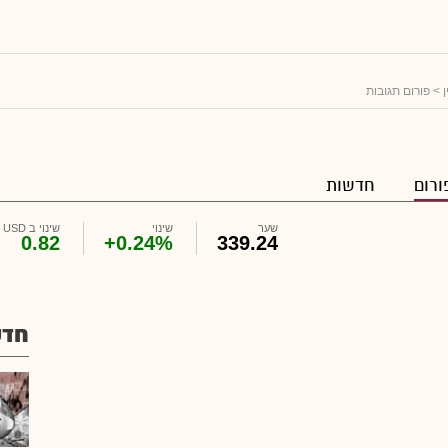
> פורום תגובות
ורום
חדשות
שער
שינוי
שינוי ב USD
0.82
+0.24%
339.24
חדש