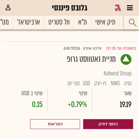
גלובס פיננסי
ראשי
תיק אישי
ת"א
וול סטריט
ארביטראז'
מט"
6/8/2026
בהשהיה של 15 דק'
עדכון אחרון
|
מניית נאטווסט גרופ
Natwest Group
מניה
NWG
ניו-יורק
USD
סוף יום
שער
שינוי
שינוי ב USD
0.15
+0.79%
19.19
הוסף לתיק
התראות