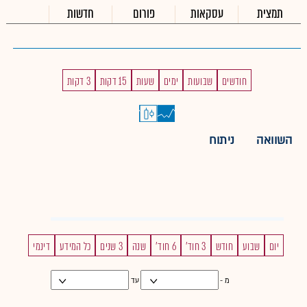
תמצית
עסקאות
פורום
חדשות
חודשים
שבועות
ימים
שעות
15 דקות
3 דקות
השוואה
ניתוח
יום
שבוע
חודש
3 חוד'
6 חוד'
שנה
3 שנים
כל המידע
דינמי
מ -
עד