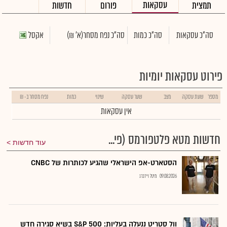
עסקאות
תמצית
פורום
חדשות
סה"כ עסקאות
סה"כ כמות
סה"כ נפח מסחר
(א' ₪)
אקסל
פירוט עסקאות יומיות
מספר
שעת עסקה
מצב
שער עסקה
שינוי
כמות
נפח מסחר ב- ₪
אין עסקאות
חדשות מטא פלטפורמס (פי...
עוד חדשות
הסטארט-אפ הישראלי שהגיע לכותרות של CNBC
09.08.2026
מיטל וייזברג
וול סטריט ננעלה בעליות: S&P 500 בשיא סגירה חדש