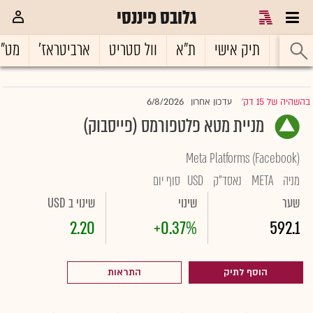
גלובס פיננסי
ראשי
תיק אישי
ת"א
וול סטריט
ארביטראז'
מט"
6/8/2026
בהשהיה של 15 דק'
עדכון אחרון
|
מניית מטא פלטפורמס (פייסבוק)
Meta Platforms (Facebook)
מניה
META
נאסד"ק
USD
סוף יום
שער
שינוי
שינוי ב USD
2.20
+0.37%
592.1
הוסף לתיק
התראות