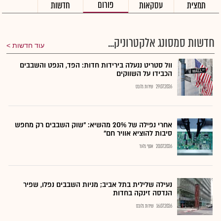
פורום
תמצית
עסקאות
חדשות
חדשות סמסונג אלקטרוניק...
עוד חדשות
וול סטריט ננעלה בירידות חדות: הפד, הנפט והשבבים
הכבידו על השווקים
29.07.2026
שירות גלובס
אחרי נפילה של 20% מהשיא: "שוק השבבים רק מחפש
סיבות להוציא אוויר חם"
20.07.2026
אסף גלעד
נעילה שלילית בתל אביב; מניות השבבים נפלו, שפיר
הנדסה זינקה בחדות
16.07.2026
שירות גלובס