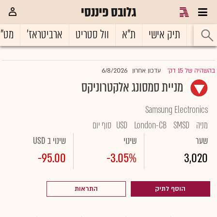
גלובס פיננסי
ראשי
תיק אישי
ת"א
וול סטריט
ארביטראז'
מט"
6/8/2026
בהשהיה של 15 דק'
עדכון אחרון
|
מניית סמסונג אלקטרוניקס
Samsung Electronics
מניה
SMSD
London-CB
USD
סוף יום
שער
שינוי
שינוי ב USD
-95.00
-3.05%
3,020
הוסף לתיק
התראות