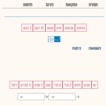
תמצית
עסקאות
פורום
חדשות
חודשים
שבועות
ימים
שעות
15 דקות
3 דקות
השוואה
ניתוח
יום
שבוע
חודש
3 חוד'
6 חוד'
שנה
3 שנים
כל המידע
דינמי
מ -
עד