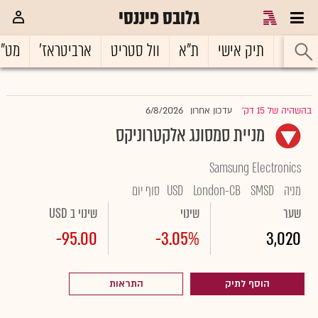
גלובס פיננסי
ראשי
תיק אישי
ת"א
וול סטריט
ארביטראז'
מט"
6/8/2026
בהשהיה של 15 דק'
עדכון אחרון
|
מניית סמסונג אלקטרוניקס
Samsung Electronics
מניה
SMSD
London-CB
USD
סוף יום
שער
שינוי
שינוי ב USD
-95.00
-3.05%
3,020
הוסף לתיק
התראות