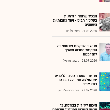
הבכיר שרואה הזדמנות
בסקטור חבוט - ועוד כתבות על
השווקים
01.08.2026
כתבי גלובס
מנהל ההשקעות שבטוח: זה
הסקטור החבוט שהפך
להזדמנות
28.07.2026
נתנאל אריאל
מחזורי המסחר קפצו ולג'פריס
יש המלצה חמה על הבורסה
בתל אביב
27.07.2026
שירי חביב-ולדהורן
היכונו לירידות בבורסה: כך
ייראה השבוע המטלטל שבפתח