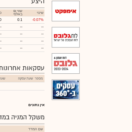
היצע
₪ שווי
שינוי
כ
באלפי
0
0.1
-0.07%
--
--
--
--
--
--
--
--
--
--
--
--
עסקאות אחרונות
מספר
שעת עסקה
שער
אין נתונים
משקל המניה במדד
שם המדד