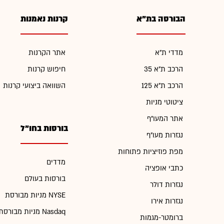
הבורסה בת"א
קרנות נאמנות
מדדי ת"א
אתר הקרנות
הרכב ת"א 35
חיפוש קרנות
הרכב ת"א 125
השוואה ביצועי קרנות
ציטוטי מניות
אתר המעו"ף
בורסות בחו"ל
נגזרות מעו"ף
מפת פוזיציות פתוחות
מדדים
כתבי אופציה
בורסות בעולם
נגזרות דולר
מניות מבורסת NYSE
נגזרות אירו
מניות מבורסת Nasdaq
ברומטר-מגמות