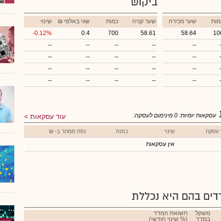
ביקוש
מות
שער מכירה
שער קניה
כמות
₪ שווי באלפי
שינוי
-0.12%
0.4
700
58.61
58.64
10
--
--
--
--
--
--
--
--
--
--
--
--
--
--
--
--
--
--
--
--
עסקאות יומיות:
0
מינימום לעסקה:
עוד עסקאות
 עסקה
שינוי
כמות
נפח מסחר ב- ₪
אין עסקאות
ים בהם היא נכללת
משקל
תשואת המדד
במדד
(% שינוי חודשי)