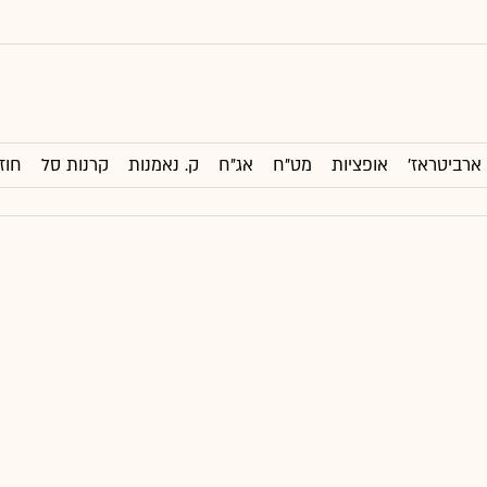
ארביטראז'
אופציות
מט"ח
אג"ח
ק. נאמנות
קרנות סל
חוז