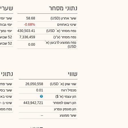
נתוני מסחר
שערי
שער אחרון
(USD)
58.68
שער יומי
שינוי באחוזים
-0.68%
יומי גבוה
נפח מסחר
(א` USD)
430,503.41
יומי נמוך
נפח מסחר
(ע"נ)
7,336,459
52 שבועות גבוה
נפח ממוצע לרבעון (א`
52 שבועות נמוך
0.00
USD)
שווי
נתוני
שווי שוק
(א` USD)
26,050,558
שער פתי
מכפיל רווח
0.01
שער בסי
הון עצמי
(א' $)
שינוי באח
הון רשום למסחר
443,942,721
שינוי
ב- USD
הון מונפק ונפרע
נפח מס
שער ממוצע
--