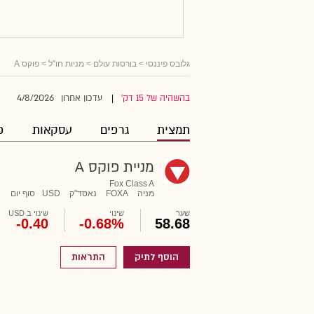
גלובס פיננסי
>
בורסות עולם
>
מניות חו"ל
> פוקס A
4/8/2026
בהשהיה של 15 דק'
עדכון אחרון
|
תמצית
גרפים
עסקאות
פ
מניית פוקס A
Fox Class A
מניה
FOXA
נאסד"ק
USD
סוף יום
שער
שינוי
שינוי ב USD
-0.40
-0.68%
58.68
הוסף לתיק
התראות